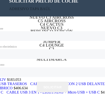
SOLICITAR PRECIO DE COCHE
ACCESORIOS: ELEGÍ TU MODELO
ADHESIVO TAPA BAÚL
C4 HIBRIDO
BASALT
NUEVO C3 AIRCROSS
C5 AIRCROSS
C4 CACTUS
NUEVO C3
re
BERLINGO FURGÓN
BERLINGO MULTI.
JUMPY
JUMPER
C4 LOUNGE
o electrónico
C3
C3 AIRCROSS
C-ELYSEÉ
MULTIMARCA
fono
12V
$
183.053
CARGADOR DE 12V CON 2 USB DELANTE
SOLICITAR
MBRICO
$
406.634
CABLE USB 3 EN 1 - LIGHTNING + Micro USB + USB C
$
4