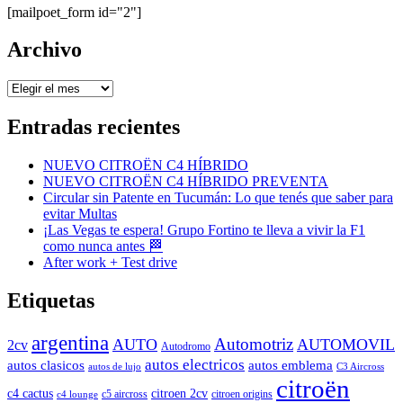
[mailpoet_form id="2"]
Archivo
Archivo
Entradas recientes
NUEVO CITROËN C4 HÍBRIDO
NUEVO CITROËN C4 HÍBRIDO PREVENTA
Circular sin Patente en Tucumán: Lo que tenés que saber para
evitar Multas
¡Las Vegas te espera! Grupo Fortino te lleva a vivir la F1
como nunca antes 🏁
After work + Test drive
Etiquetas
argentina
Automotriz
AUTO
AUTOMOVIL
2cv
Autodromo
autos electricos
autos clasicos
autos emblema
autos de lujo
C3 Aircross
citroën
c4 cactus
citroen 2cv
c5 aircross
citroen origins
c4 lounge