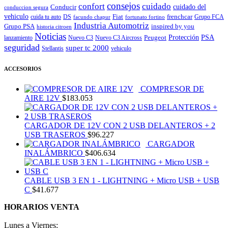
consejos
cuidado
confort
Conducir
cuidado del
conduccion segura
vehiculo
Fiat
frenchcar
cuida tu auto
DS
Grupo FCA
facundo chapur
fortunato fortino
Industria Automotriz
Grupo PSA
inspired by you
historia citroen
Noticias
Peugeot
Protección
PSA
lanzamiento
Nuevo C3
Nuevo C3 Aircross
seguridad
super tc 2000
Stellantis
vehiculo
ACCESORIOS
COMPRESOR DE
AIRE 12V
$
183.053
CARGADOR DE 12V CON 2 USB DELANTEROS + 2
USB TRASEROS
$
96.227
CARGADOR
INALÁMBRICO
$
406.634
CABLE USB 3 EN 1 - LIGHTNING + Micro USB + USB
C
$
41.677
HORARIOS VENTA
Lunes a Viernes: