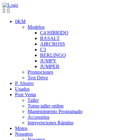
0KM
Modelos
C4 HIBRIDO
BASALT
AIRCROSS
C3
BERLINGO
JUMPY
JUMPER
Promociones
Test Drive
P. Ahorro
Usados
Post Venta
Taller
Turno taller online
Mantenimiento Programado
Accesorios
Intervenciones Rápidas
Motos
Nosotros
Nosotros