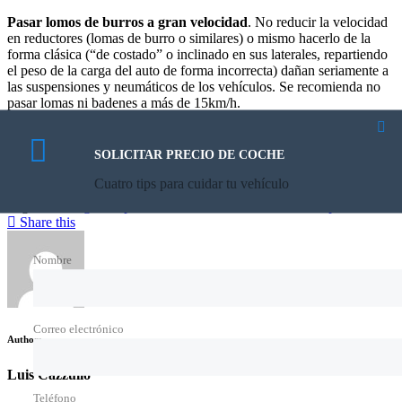
Pasar lomos de burros a gran velocidad
. No reducir la velocidad
en reductores (lomas de burro o similares) o mismo hacerlo de la
forma clásica (“de costado” o inclinado en sus laterales, repartiendo
el peso de la carga del auto de forma incorrecta) dañan seriamente a
las suspensiones y neumáticos de los vehículos. Se recomienda no
pasar lomas ni badenes a más de 15km/h.
SOLICITAR PRECIO DE COCHE
Cuatro tips para cuidar tu vehículo
Category:
Varios
,
Tags:
c4 lounge
,
chapur
,
ciabattari
,
ciarrocchi
,
citroën
,
super tc 2000
Share this
Nombre
Correo electrónico
Author:
Luis Cazzullo
Teléfono