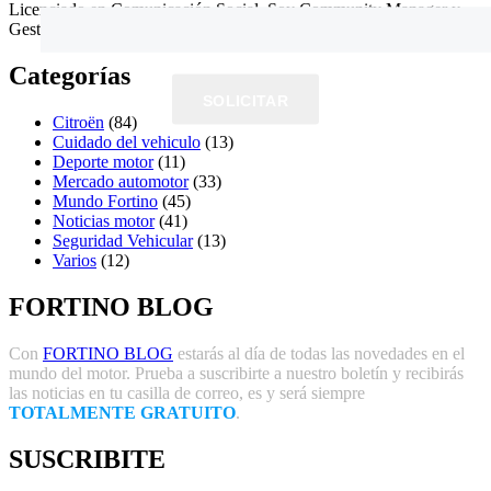
Licenciado en Comunicación Social. Soy Community Manager y
Gestor de E-commerce en Fortunato Fortino.
Categorías
SOLICITAR
Citroën
(84)
Cuidado del vehiculo
(13)
Deporte motor
(11)
Mercado automotor
(33)
Mundo Fortino
(45)
Noticias motor
(41)
Seguridad Vehicular
(13)
Varios
(12)
FORTINO BLOG
Con
FORTINO BLOG
estarás al día de todas las novedades en el
mundo del motor. Prueba a suscribirte a nuestro boletín y recibirás
las noticias en tu casilla de correo, es y será siempre
TOTALMENTE GRATUITO
.
SUSCRIBITE