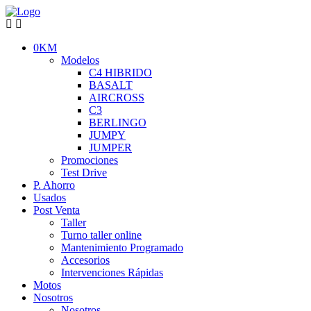
0KM
Modelos
C4 HIBRIDO
BASALT
AIRCROSS
C3
BERLINGO
JUMPY
JUMPER
Promociones
Test Drive
P. Ahorro
Usados
Post Venta
Taller
Turno taller online
Mantenimiento Programado
Accesorios
Intervenciones Rápidas
Motos
Nosotros
Nosotros