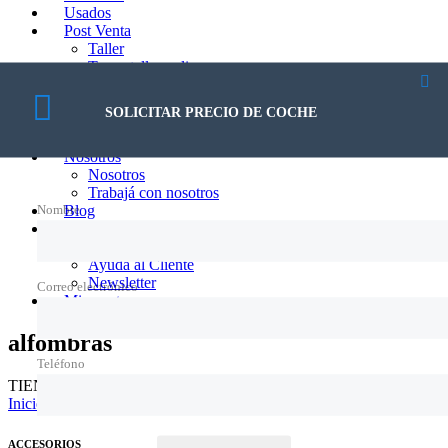
Usados
Post Venta
Taller
Turno taller online
Mantenimiento Programado
Accesorios
SOLICITAR PRECIO DE COCHE
Intervenciones Rápidas
Motos
Nosotros
Nosotros
Trabajá con nosotros
Nombre
Blog
Contacto
Contacto
Ayuda al Cliente
Newsletter
Correo electrónico
Mi cuenta
alfombras
Teléfono
TIENDA ONLINE ACCESORIOS FORTINO
Inicio
/ Productos etiquetados “alfombras”
ACCESORIOS