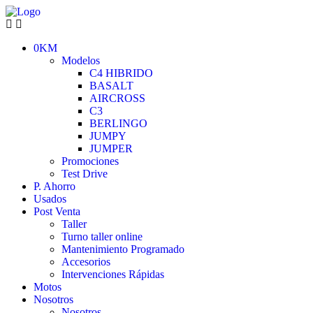
0KM
Modelos
C4 HIBRIDO
BASALT
AIRCROSS
C3
BERLINGO
JUMPY
JUMPER
Promociones
Test Drive
P. Ahorro
Usados
Post Venta
Taller
Turno taller online
Mantenimiento Programado
Accesorios
Intervenciones Rápidas
Motos
Nosotros
Nosotros