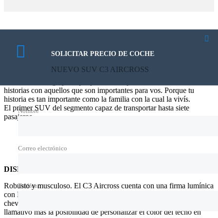
NUEVO SUV C3 AIRCROSS
SOLICITAR PRECIO DE COCHE
NUEVO SUV C3 AIRCROSS
Tu vida es una colección de innumerables historias. El nuevo C3
AIRCROSS llegó para que puedas compartir la emoción de las
historias con aquellos que son importantes para vos. Porque tu
historia es tan importante como la familia con la cual la vivís.
El primer SUV del segmento capaz de transportar hasta siete
Nombre
pasajeros.
Correo electrónico
DISEÑO EXTERIOR
Robusto y musculoso. El C3 Aircross cuenta con una firma lumínica
Teléfono
con DRL LED única en forma de Y que se complementa con el
chevron ubicado en la grilla central delantera. Un diseño atractivo y
llamativo más la posibilidad de personalizar el color del techo en