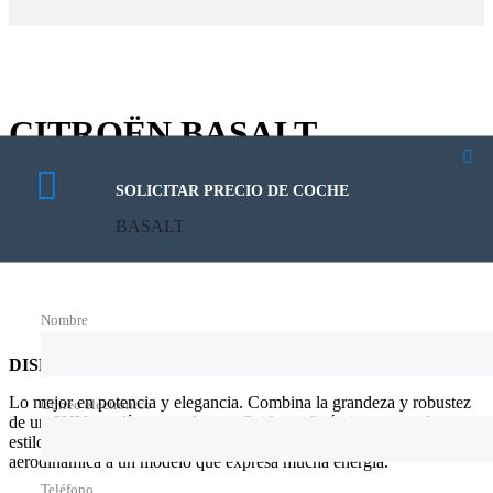
CITROËN BASALT
Diseño vanguardista, detalles únicos y la amplitud que redefine el
SOLICITAR PRECIO DE COCHE
confort. El Basalt es mucho más que un SUV coupé: es una
BASALT
experiencia que eleva cada trayecto a un nuevo nivel. ¡Descubrilo y
sorprendete!
Nombre
DISEÑO ÚNICO
Lo mejor en potencia y elegancia. Combina la grandeza y robustez
Correo electrónico
de un SUV con líneas modernas, fluidas y dinámicas, creando un
estilo incomparable. Su parte trasera acentúa aún más la eficiencia
aerodinámica a un modelo que expresa mucha energía.
Teléfono