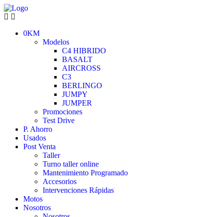
0KM
Modelos
C4 HIBRIDO
BASALT
AIRCROSS
C3
BERLINGO
JUMPY
JUMPER
Promociones
Test Drive
P. Ahorro
Usados
Post Venta
Taller
Turno taller online
Mantenimiento Programado
Accesorios
Intervenciones Rápidas
Motos
Nosotros
Nosotros