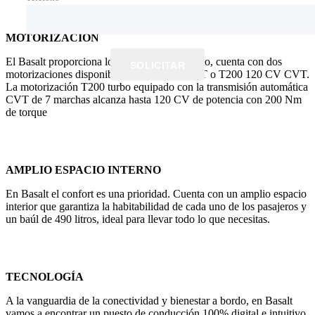
MOTORIZACIÓN
El Basalt proporciona lo mejor en rendimiento, cuenta con dos
SOLICITAR
motorizaciones disponibles: VTI 115 CV MT o T200 120 CV CVT.
La motorización T200 turbo equipado con la transmisión automática
CVT de 7 marchas alcanza hasta 120 CV de potencia con 200 Nm
de torque
AMPLIO ESPACIO INTERNO
En Basalt el confort es una prioridad. Cuenta con un amplio espacio
interior que garantiza la habitabilidad de cada uno de los pasajeros y
un baúl de 490 litros, ideal para llevar todo lo que necesitas.
TECNOLOGÍA
A la vanguardia de la conectividad y bienestar a bordo, en Basalt
vamos a encontrar un puesto de conducción 100% digital e intuitivo.