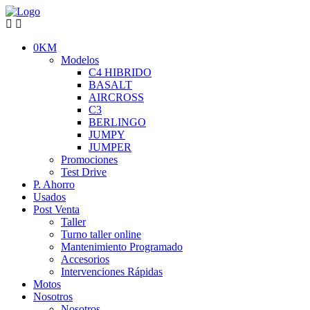
0KM
Modelos
C4 HIBRIDO
BASALT
AIRCROSS
C3
BERLINGO
JUMPY
JUMPER
Promociones
Test Drive
P. Ahorro
Usados
Post Venta
Taller
Turno taller online
Mantenimiento Programado
Accesorios
Intervenciones Rápidas
Motos
Nosotros
Nosotros