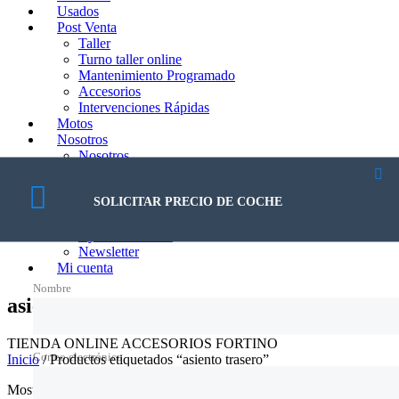
Usados
Post Venta
Taller
Turno taller online
Mantenimiento Programado
Accesorios
Intervenciones Rápidas
Motos
Nosotros
Nosotros
Trabajá con nosotros
Blog
SOLICITAR PRECIO DE COCHE
Contacto
Contacto
Ayuda al Cliente
Newsletter
Mi cuenta
Nombre
asiento trasero
TIENDA ONLINE ACCESORIOS FORTINO
Correo electrónico
Inicio
/ Productos etiquetados “asiento trasero”
Mostrando el único resultado