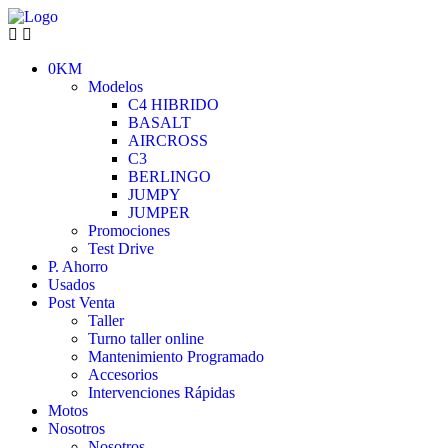
0KM
Modelos
C4 HIBRIDO
BASALT
AIRCROSS
C3
BERLINGO
JUMPY
JUMPER
Promociones
Test Drive
P. Ahorro
Usados
Post Venta
Taller
Turno taller online
Mantenimiento Programado
Accesorios
Intervenciones Rápidas
Motos
Nosotros
Nosotros