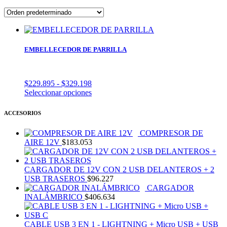
EMBELLECEDOR DE PARRILLA
Rango
$
229.895
-
$
329.198
de
Este
Seleccionar opciones
precios:
producto
desde
tiene
ACCESORIOS
$229.895
múltiples
hasta
variantes.
COMPRESOR DE
$329.198
Las
AIRE 12V
$
183.053
opciones
se
pueden
CARGADOR DE 12V CON 2 USB DELANTEROS + 2
elegir
USB TRASEROS
$
96.227
en
CARGADOR
la
INALÁMBRICO
$
406.634
página
de
producto
CABLE USB 3 EN 1 - LIGHTNING + Micro USB + USB