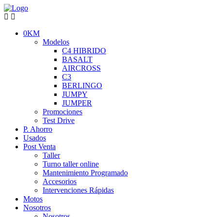
0KM
Modelos
C4 HIBRIDO
BASALT
AIRCROSS
C3
BERLINGO
JUMPY
JUMPER
Promociones
Test Drive
P. Ahorro
Usados
Post Venta
Taller
Turno taller online
Mantenimiento Programado
Accesorios
Intervenciones Rápidas
Motos
Nosotros
Nosotros