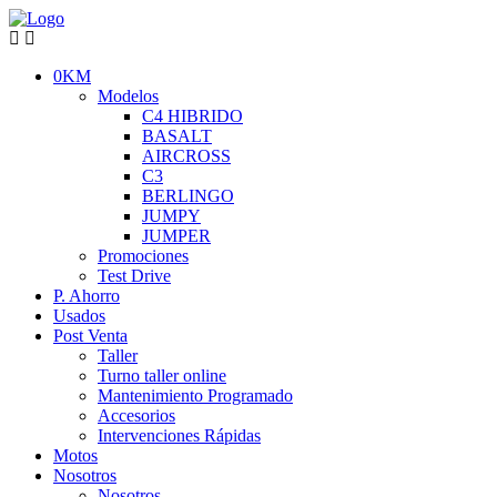
0KM
Modelos
C4 HIBRIDO
BASALT
AIRCROSS
C3
BERLINGO
JUMPY
JUMPER
Promociones
Test Drive
P. Ahorro
Usados
Post Venta
Taller
Turno taller online
Mantenimiento Programado
Accesorios
Intervenciones Rápidas
Motos
Nosotros
Nosotros