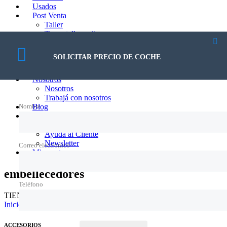
Usados
Post Venta
Taller
Turno taller online
Mantenimiento Programado
Accesorios
SOLICITAR PRECIO DE COCHE
Intervenciones Rápidas
Motos
Nosotros
Nosotros
Trabajá con nosotros
Nombre
Blog
Contacto
Contacto
Ayuda al Cliente
Newsletter
Correo electrónico
Mi cuenta
embellecedores
Teléfono
TIENDA ONLINE ACCESORIOS FORTINO
Inicio
/ Productos etiquetados “embellecedores”
ACCESORIOS