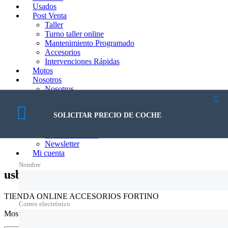
Usados
Post Venta
Taller
Turno taller online
Mantenimiento Programado
Accesorios
Intervenciones Rápidas
Motos
Nosotros
Nosotros
Trabajá con nosotros
Blog
SOLICITAR PRECIO DE COCHE
Contacto
Contacto
Ayuda al Cliente
Newsletter
Mi cuenta
Nombre
usb
TIENDA ONLINE ACCESORIOS FORTINO
Correo electrónico
Mostrando el único resultado