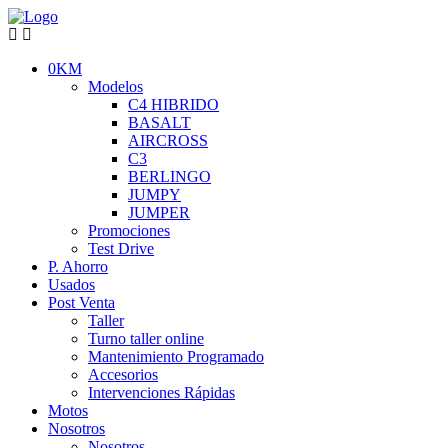
0KM
Modelos
C4 HIBRIDO
BASALT
AIRCROSS
C3
BERLINGO
JUMPY
JUMPER
Promociones
Test Drive
P. Ahorro
Usados
Post Venta
Taller
Turno taller online
Mantenimiento Programado
Accesorios
Intervenciones Rápidas
Motos
Nosotros
Nosotros