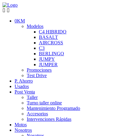
0KM
Modelos
C4 HIBRIDO
BASALT
AIRCROSS
C3
BERLINGO
JUMPY
JUMPER
Promociones
Test Drive
P. Ahorro
Usados
Post Venta
Taller
Turno taller online
Mantenimiento Programado
Accesorios
Intervenciones Rápidas
Motos
Nosotros
Nosotros