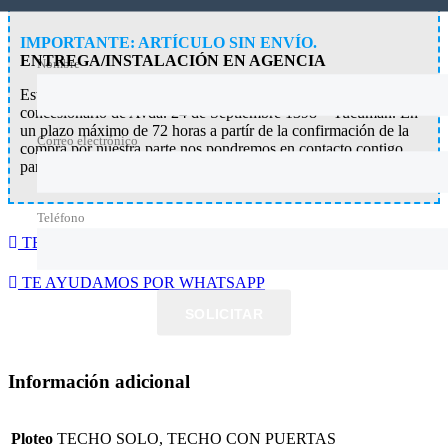
IMPORTANTE: ARTÍCULO SIN ENVÍO.
ENTREGA/INSTALACIÓN EN AGENCIA
Nombre
Este artículo se entrega e instala gratuitamente en nuestro
concesionario de Avda. 24 de Septiembre 1398 – Tucumán. En
un plazo máximo de 72 horas a partír de la confirmación de la
Correo electrónico
compra por nuestra parte nos pondremos en contacto contigo
para coordinar la entrega del mismo.
Teléfono
TE AYUDAMOS POR WHATSAPP
TE AYUDAMOS POR WHATSAPP
SOLICITAR
Información adicional
Ploteo
TECHO SOLO, TECHO CON PUERTAS