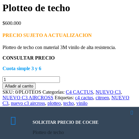
Plotteo de techo
$
600.000
PRECIO SUJETO A ACTUALIZACION
Plotteo de techo con material 3M vinilo de alta resistencia.
CONSULTAR PRECIO
Cuota simple 3 y 6
Plotteo
de
Añadir al carrito
techo
SKU:
0/PLOTEOS
Categorías:
C4 CACTUS
,
NUEVO C3
,
cantidad
NUEVO C3 AIRCROSS
Etiquetas:
c4 cactus
,
citroen
,
NUEVO
C3
,
nuevo c3 aircross
,
plotteo
,
techo
,
vinilo
Descripción
Información adicional
SOLICITAR PRECIO DE COCHE
Descripción
Plotteo de techo