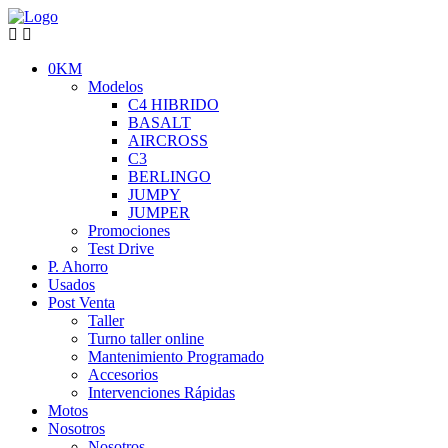
0KM
Modelos
C4 HIBRIDO
BASALT
AIRCROSS
C3
BERLINGO
JUMPY
JUMPER
Promociones
Test Drive
P. Ahorro
Usados
Post Venta
Taller
Turno taller online
Mantenimiento Programado
Accesorios
Intervenciones Rápidas
Motos
Nosotros
Nosotros