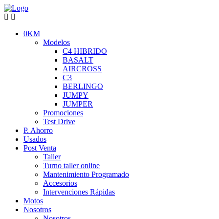
0KM
Modelos
C4 HIBRIDO
BASALT
AIRCROSS
C3
BERLINGO
JUMPY
JUMPER
Promociones
Test Drive
P. Ahorro
Usados
Post Venta
Taller
Turno taller online
Mantenimiento Programado
Accesorios
Intervenciones Rápidas
Motos
Nosotros
Nosotros