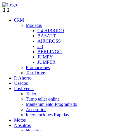
0KM
Modelos
C4 HIBRIDO
BASALT
AIRCROSS
C3
BERLINGO
JUMPY
JUMPER
Promociones
Test Drive
P. Ahorro
Usados
Post Venta
Taller
Turno taller online
Mantenimiento Programado
Accesorios
Intervenciones Rápidas
Motos
Nosotros
Nosotros