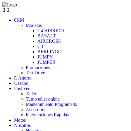
0KM
Modelos
C4 HIBRIDO
BASALT
AIRCROSS
C3
BERLINGO
JUMPY
JUMPER
Promociones
Test Drive
P. Ahorro
Usados
Post Venta
Taller
Turno taller online
Mantenimiento Programado
Accesorios
Intervenciones Rápidas
Motos
Nosotros
Nosotros