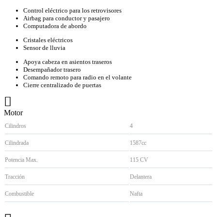
Control eléctrico para los retrovisores
Airbag para conductor y pasajero
Computadora de abordo
Cristales eléctricos
Sensor de lluvia
Apoya cabeza en asientos traseros
Desempañador trasero
Comando remoto para radio en el volante
Cierre centralizado de puertas
Motor
Cilindros
4
Cilindrada
1587cc
Potencia Max.
115 CV
Tracción
Delantera
Combustible
Nafta