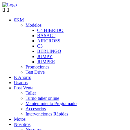
0KM
Modelos
C4 HIBRIDO
BASALT
AIRCROSS
C3
BERLINGO
JUMPY
JUMPER
Promociones
Test Drive
P. Ahorro
Usados
Post Venta
Taller
Turno taller online
Mantenimiento Programado
Accesorios
Intervenciones Rápidas
Motos
Nosotros
Nosotros