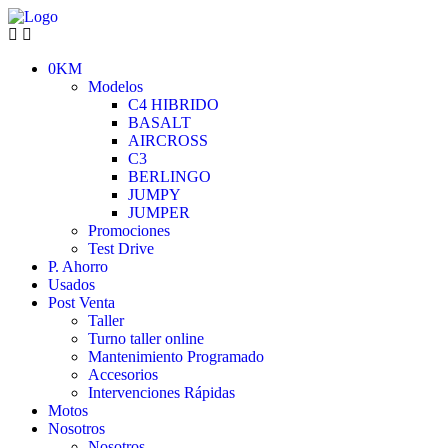
0KM
Modelos
C4 HIBRIDO
BASALT
AIRCROSS
C3
BERLINGO
JUMPY
JUMPER
Promociones
Test Drive
P. Ahorro
Usados
Post Venta
Taller
Turno taller online
Mantenimiento Programado
Accesorios
Intervenciones Rápidas
Motos
Nosotros
Nosotros