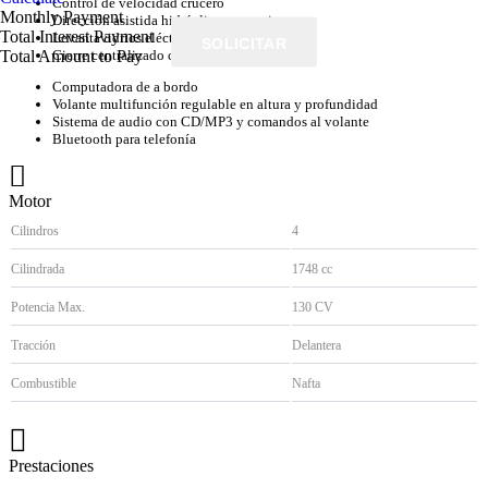
Control de velocidad crucero
Monthly Payment
Dirección asistida hidráulica progresiva
Total Interest Payment
Levantavidrios eléctricos en las 4 puertas
SOLICITAR
Cierre centralizado con comando a distancia
Total Amount to Pay
Computadora de a bordo
Volante multifunción regulable en altura y profundidad
Sistema de audio con CD/MP3 y comandos al volante
Bluetooth para telefonía
Motor
Cilindros
4
Cilindrada
1748 cc
Potencia Max.
130 CV
Tracción
Delantera
Combustible
Nafta
Prestaciones