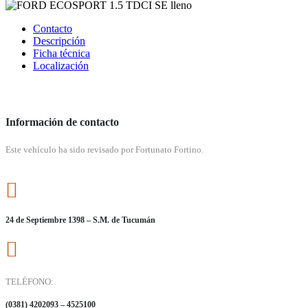
Contacto
Descripción
Ficha técnica
Localización
Información de contacto
Este vehículo ha sido revisado por Fortunato Fortino.
24 de Septiembre 1398 – S.M. de Tucumán
TELÉFONO:
(0381) 4202093 – 4525100