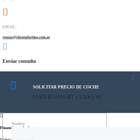
EMAIL:
ventas@citroenfortino.com.ar
Enviar consulta
Nombre:
Teléfono:
SOLICITAR PRECIO DE COCHE
CALCULATE PAYMENT
FORD ECOSPORT 1.5 TDCI SE
Email:
FORD ECOSPORT 1.5 TDCI SE
Mensaje
Nombre
Financing calculator
Vehicle price
($)