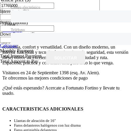
Correo electrónico
Interest rate
(%)
Period
(month)
Teléfono
WhatsApp
Down Payment
($)
La Ford EcoSport es la SUV compacta ideal para quienes buscan
Calculate
economía, confort y versatilidad. Con un diseño moderno, un
Monthly Payment
interior funcional y tecnología enfocada en la seguridad, esta versión
Total Interest Payment
diésel ofrece un excelente rendimiento para ciudad y ruta.
SOLICITAR
Total Amount to Pay
Espaciosa, práctica y con estilo: lista para todo lo que venga.
Visitanos en 24 de Septiembre 1398 (esq. Av. Alem).
Te ofrecemos las mejores condiciones de pago
¿Qué estás esperando? Acercate a Fortunato Fortino y llevate tu
usado.
CARACTERISTICAS ADICIONALES
Llantas de aleación de 16″
Faros delanteros halógenos con luz diurna
Faros antiniebla delanteros