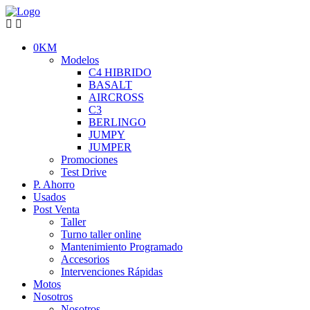
0KM
Modelos
C4 HIBRIDO
BASALT
AIRCROSS
C3
BERLINGO
JUMPY
JUMPER
Promociones
Test Drive
P. Ahorro
Usados
Post Venta
Taller
Turno taller online
Mantenimiento Programado
Accesorios
Intervenciones Rápidas
Motos
Nosotros
Nosotros