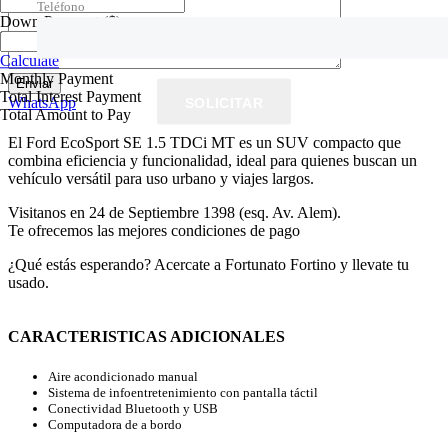
Teléfono
Down Payment
($)
Calculate
Monthly Payment
Total Interest Payment
WhatsApp
SOLICITAR
Total Amount to Pay
El Ford EcoSport SE 1.5 TDCi MT es un SUV compacto que
combina eficiencia y funcionalidad, ideal para quienes buscan un
vehículo versátil para uso urbano y viajes largos.
Visitanos en 24 de Septiembre 1398 (esq. Av. Alem).
Te ofrecemos las mejores condiciones de pago
¿Qué estás esperando? Acercate a Fortunato Fortino y llevate tu
usado.
CARACTERISTICAS ADICIONALES
Aire acondicionado manual
Sistema de infoentretenimiento con pantalla táctil
Conectividad Bluetooth y USB
Computadora de a bordo