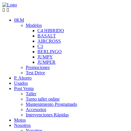
0KM
Modelos
C4 HIBRIDO
BASALT
AIRCROSS
C3
BERLINGO
JUMPY
JUMPER
Promociones
Test Drive
P. Ahorro
Usados
Post Venta
Taller
Turno taller online
Mantenimiento Programado
Accesorios
Intervenciones Rápidas
Motos
Nosotros
Nosotros