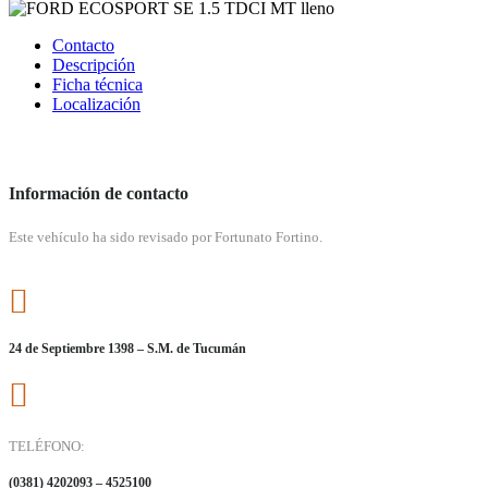
Contacto
Descripción
Ficha técnica
Localización
Información de contacto
Este vehículo ha sido revisado por Fortunato Fortino.
24 de Septiembre 1398 – S.M. de Tucumán
TELÉFONO:
(0381) 4202093 – 4525100