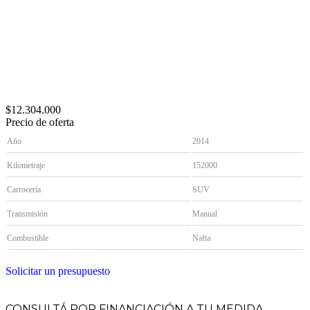
$12.304.000
Precio de oferta
Año
2014
Kilometraje
152000
Carrocería
SUV
Transmisión
Manual
Combustible
Nafta
Solicitar un presupuesto
CONSULTÁ POR FINANCIACIÓN A TU MEDIDA