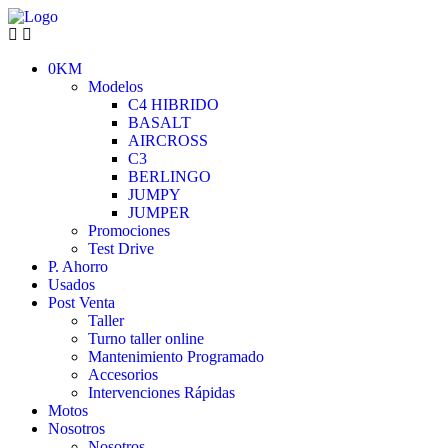
0KM
Modelos
C4 HIBRIDO
BASALT
AIRCROSS
C3
BERLINGO
JUMPY
JUMPER
Promociones
Test Drive
P. Ahorro
Usados
Post Venta
Taller
Turno taller online
Mantenimiento Programado
Accesorios
Intervenciones Rápidas
Motos
Nosotros
Nosotros