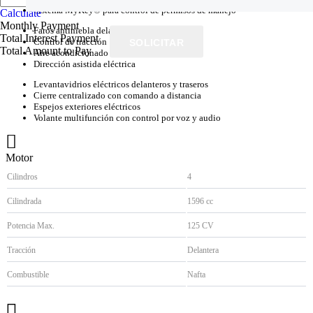
Sistema MyKey® para control de permisos de manejo
Calculate
Monthly Payment
Faros antiniebla delanteros y traseros
Total Interest Payment
Control de tracción
SOLICITAR
Total Amount to Pay
Aire acondicionado
Dirección asistida eléctrica
Levantavidrios eléctricos delanteros y traseros
Cierre centralizado con comando a distancia
Espejos exteriores eléctricos
Volante multifunción con control por voz y audio
Motor
Cilindros
4
Cilindrada
1596 cc
Potencia Max.
125 CV
Tracción
Delantera
Combustible
Nafta