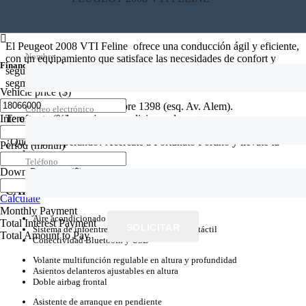
PEUGEOT 2008 VTI FELINE
WhatsApp
El Peugeot 2008 VTI Feline ofrece una conducción ágil y eficiente,
Nombre
con un equipamiento que satisface las necesidades de confort y
Financing calculator
seguridad, posicionándose como una opción atractiva en el
segmento de los SUVs compactos.
Vehicle price
($)
Visitanos en 24 de Septiembre 1398 (esq. Av. Alem).
Correo electrónico
Te ofrecemos las mejores condiciones de pago
Interest rate
(%)
¿Qué estás esperando? Acercate a Fortunato Fortino y llevate tu
Period
(month)
usado.
Teléfono
Down Payment
($)
CARACTERISTICAS ADICIONALES
Calculate
Monthly Payment
Aire acondicionado manual
Total Interest Payment
SOLICITAR
Sistema de infoentretenimiento con pantalla táctil
Total Amount to Pay
Conectividad Bluetooth y USB
Volante multifunción regulable en altura y profundidad
Asientos delanteros ajustables en altura
Doble airbag frontal
Asistente de arranque en pendiente