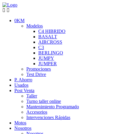
0KM
Modelos
C4 HIBRIDO
BASALT
AIRCROSS
C3
BERLINGO
JUMPY
JUMPER
Promociones
Test Drive
P. Ahorro
Usados
Post Venta
Taller
Turno taller online
Mantenimiento Programado
Accesorios
Intervenciones Rápidas
Motos
Nosotros
Nosotros