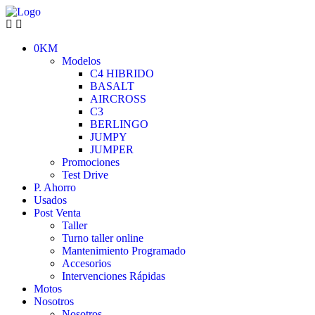
0KM
Modelos
C4 HIBRIDO
BASALT
AIRCROSS
C3
BERLINGO
JUMPY
JUMPER
Promociones
Test Drive
P. Ahorro
Usados
Post Venta
Taller
Turno taller online
Mantenimiento Programado
Accesorios
Intervenciones Rápidas
Motos
Nosotros
Nosotros