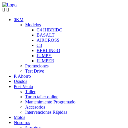
0KM
Modelos
C4 HIBRIDO
BASALT
AIRCROSS
C3
BERLINGO
JUMPY
JUMPER
Promociones
Test Drive
P. Ahorro
Usados
Post Venta
Taller
Turno taller online
Mantenimiento Programado
Accesorios
Intervenciones Rápidas
Motos
Nosotros
Nosotros