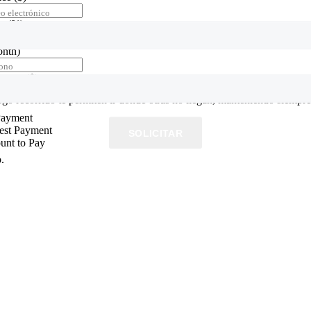
o electrónico
te
(%)
onth)
fono
yment
($)
 serio. Liviana, ágil y con una estética bien Dakar, es ideal tanto para
rgo recorrido te permiten ir donde otras no llegan, manteniendo siemp
Payment
rest Payment
SOLICITAR
unt to Pay
.