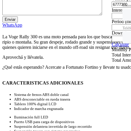
Corre
Interest ra
Period
(m
WhatsApp
Telé
Down Pa
La Voge Rally 300 es una moto pensada para los que buscan aventura en
ripio o montaña. Su gran despeje, rodado grande y suspensiones de la
Calculate
quienes quieren iniciarse en el mundo off-road sin resignar uso diario.
Monthly 
Total Inte
Aprovechá y llévatela.
Total Amo
¿Qué estás esperando? Acercate a Fortunato Fortino y llevate tu usado
CARACTERISTICAS ADICIONALES
Sistema de frenos ABS doble canal
ABS desconectable en rueda trasera
Tablero 100% digital LCD
Indicador de marcha engranada
Iluminación full LED
Puerto USB para carga de dispositivos
Suspensión delantera invertida de largo recorrido