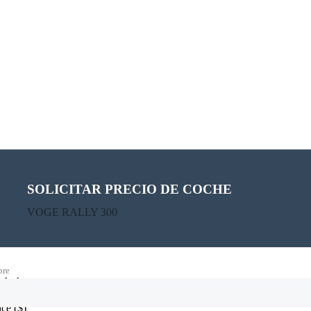
SOLICITAR PRECIO DE COCHE
CALCULATE PAYMENT
VOGE RALLY 300
VOGE RALLY 300
re
alculator
rice
($)