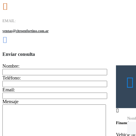
EMAIL:
ventas@citroenfortino.com.ar
Enviar consulta
Nombre:
Teléfono:
Email:
Mensaje
Nomb
Financing c
Vehicle p