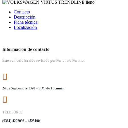
Contacto
Descripción
Ficha técnica
Localización
Información de contacto
Este vehículo ha sido revisado por Fortunato Fortino.
24 de Septiembre 1398 – S.M. de Tucumán
TELÉFONO:
(0381) 4202093 – 4525100