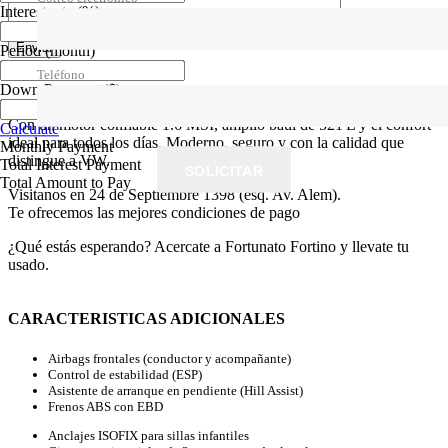
Interest rate
(%)
Period
(month)
WhatsApp
Teléfono
Teléfono
Down Payment
($)
Espacio, eficiencia y diseño alemán en su máxima expresión.
Con un motor confiable 1.6 MSI, amplio baúl de 521 L y el confort
Calculate
ideal para todos los días. Moderno, seguro y con la calidad que
Monthly Payment
distingue a VW.
Total Interest Payment
SOLICITAR
SOLICITAR
Total Amount to Pay
Visitanos en 24 de Septiembre 1398 (esq. Av. Alem).
Te ofrecemos las mejores condiciones de pago
¿Qué estás esperando? Acercate a Fortunato Fortino y llevate tu
usado.
CARACTERISTICAS ADICIONALES
Airbags frontales (conductor y acompañante)
Control de estabilidad (ESP)
Asistente de arranque en pendiente (Hill Assist)
Frenos ABS con EBD
Anclajes ISOFIX para sillas infantiles