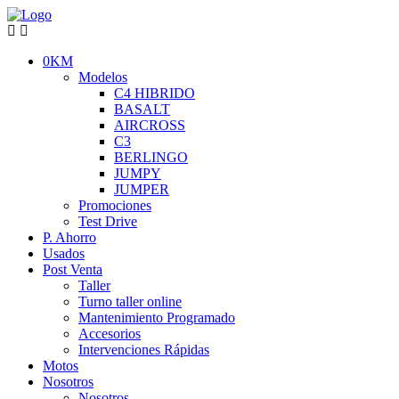
0KM
Modelos
C4 HIBRIDO
BASALT
AIRCROSS
C3
BERLINGO
JUMPY
JUMPER
Promociones
Test Drive
P. Ahorro
Usados
Post Venta
Taller
Turno taller online
Mantenimiento Programado
Accesorios
Intervenciones Rápidas
Motos
Nosotros
Nosotros