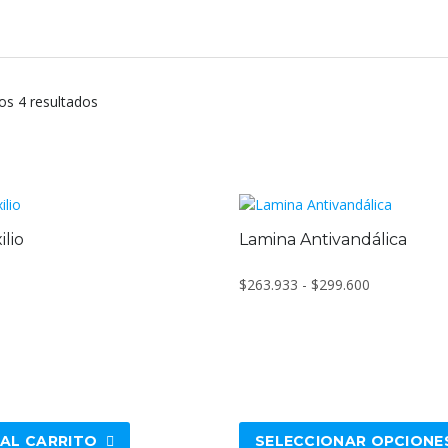
os 4 resultados
ilio
Lamina Antivandálica
Rango
$
263.933
-
$
299.600
de
precios:
Este
desde
producto
$263.933
tiene
hasta
múltiples
$299.600
variantes.
 AL CARRITO
SELECCIONAR OPCIONE
Las