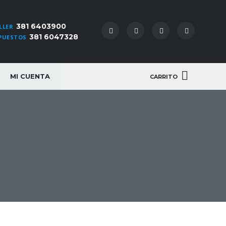
381 6403900
LLER
381 6047328
PUESTOS
MI CUENTA
CARRITO