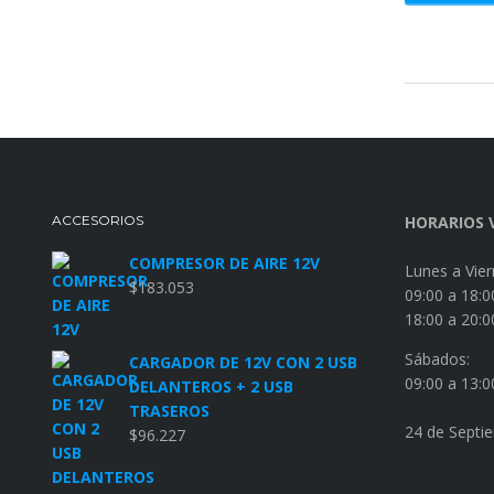
ACCESORIOS
HORARIOS 
COMPRESOR DE AIRE 12V
Lunes a Vier
$
183.053
09:00 a 18:0
18:00 a 20:0
Sábados:
CARGADOR DE 12V CON 2 USB
09:00 a 13:0
DELANTEROS + 2 USB
TRASEROS
24 de Septi
$
96.227