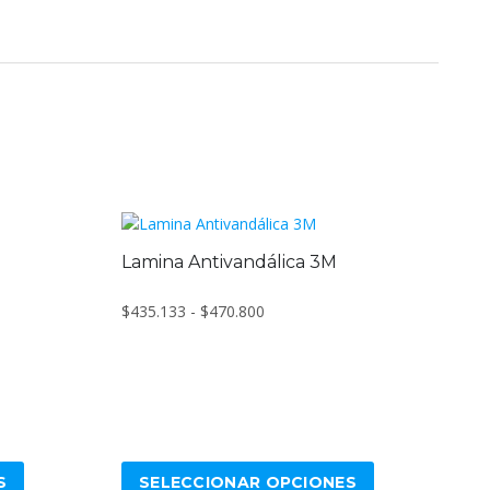
Lamina Antivandálica 3M
Rango
$
435.133
-
$
470.800
de
precios:
Este
desde
producto
$435.133
tiene
hasta
múltiples
$470.800
variantes.
S
SELECCIONAR OPCIONES
Las