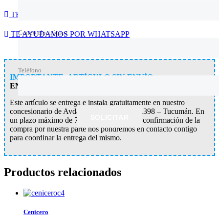
TE AYUDAMOS POR WHATSAPP
Correo electrónico
TE AYUDAMOS POR WHATSAPP
Teléfono
IMPORTANTE: ARTÍCULO SIN ENVÍO.
ENTREGA/INSTALACIÓN EN AGENCIA
Este artículo se entrega e instala gratuitamente en nuestro
concesionario de Avda. 24 de Septiembre 1398 – Tucumán. En
SOLICITAR
un plazo máximo de 72 horas a partír de la confirmación de la
compra por nuestra parte nos pondremos en contacto contigo
para coordinar la entrega del mismo.
Productos relacionados
Cenicero