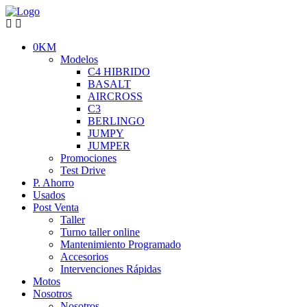
0KM
Modelos
C4 HIBRIDO
BASALT
AIRCROSS
C3
BERLINGO
JUMPY
JUMPER
Promociones
Test Drive
P. Ahorro
Usados
Post Venta
Taller
Turno taller online
Mantenimiento Programado
Accesorios
Intervenciones Rápidas
Motos
Nosotros
Nosotros