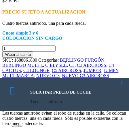
$
216.992
PRECIO SUJETO A ACTUALIZACION
Cuatro tuercas antirrobo, una para cada rueda.
Cuota simple 3 y 6
COLOCACIÓN SIN CARGO
Tuercas
antirrobo
Añadir al carrito
cantidad
SKU:
1688061880
Categorías:
BERLINGO FURGÓN
,
BERLINGO MULTI.
,
C-ELYSEÉ
,
C3
,
C3 AIRCROSS
,
C4
CACTUS
,
C4 LOUNGE
,
C5 AIRCROSS
,
JUMPER
,
JUMPY
,
MULTIMARCA
,
NUEVO C3
,
NUEVO C3 AIRCROSS
Etiquetas:
citroen
,
kit limpieza
,
multimarca
Descripción
SOLICITAR PRECIO DE COCHE
Descripción
Tuercas antirrobo
Las tuercas antirrobo evitan el robo de ruedas en la calle. Se colocan
cuatro tuercas, una en cada rueda. Sólo es posible extraerlas con la
herramienta adecuada.
Nombre