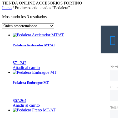
TIENDA ONLINE ACCESORIOS FORTINO
Inicio
/ Productos etiquetados “Pedalera”
Mostrando los 3 resultados
Pedalera Acelerador MT/AT
$
71.242
Nomb
Añadir al carrito
Pedalera Embrague MT
Corre
$
67.264
Añadir al carrito
Telé