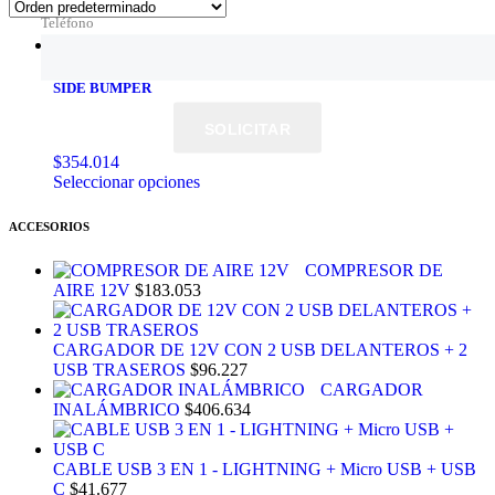
Teléfono
SIDE BUMPER
SOLICITAR
$
354.014
Este
Seleccionar opciones
producto
tiene
ACCESORIOS
múltiples
variantes.
COMPRESOR DE
Las
AIRE 12V
$
183.053
opciones
se
pueden
CARGADOR DE 12V CON 2 USB DELANTEROS + 2
elegir
USB TRASEROS
$
96.227
en
CARGADOR
la
INALÁMBRICO
$
406.634
página
de
producto
CABLE USB 3 EN 1 - LIGHTNING + Micro USB + USB
C
$
41.677