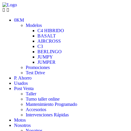
0KM
Modelos
C4 HIBRIDO
BASALT
AIRCROSS
C3
BERLINGO
JUMPY
JUMPER
Promociones
Test Drive
P. Ahorro
Usados
Post Venta
Taller
Turno taller online
Mantenimiento Programado
Accesorios
Intervenciones Rápidas
Motos
Nosotros
Nosotros