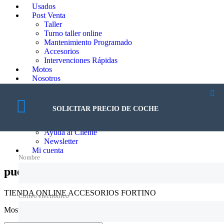
Usados
Post Venta
Taller
Turno taller online
Mantenimiento Programado
Accesorios
Intervenciones Rápidas
Motos
Nosotros
Nosotros
Trabajá con nosotros
Blog
SOLICITAR PRECIO DE COCHE
Contacto
Contacto
Ayuda al Cliente
Newsletter
Mi cuenta
Nombre
puerta
TIENDA ONLINE ACCESORIOS FORTINO
Correo electrónico
Mostrando el único resultado