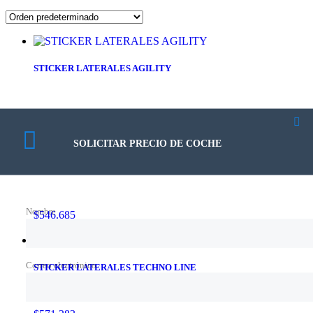
STICKER LATERALES AGILITY
$
557.351
Añadir al carrito
SOLICITAR PRECIO DE COCHE
STICKER LATERALES SOFT GREY
Nombre
$
546.685
Añadir al carrito
Correo electrónico
STICKER LATERALES TECHNO LINE