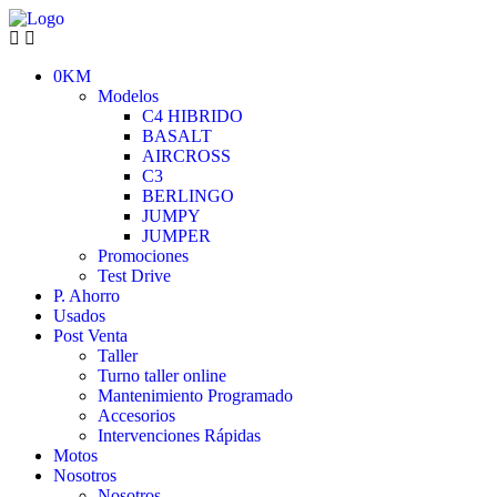
0KM
Modelos
C4 HIBRIDO
BASALT
AIRCROSS
C3
BERLINGO
JUMPY
JUMPER
Promociones
Test Drive
P. Ahorro
Usados
Post Venta
Taller
Turno taller online
Mantenimiento Programado
Accesorios
Intervenciones Rápidas
Motos
Nosotros
Nosotros