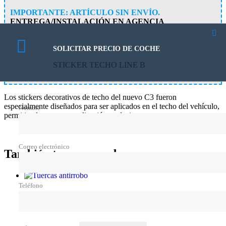
IMPORTANTE: ARTÍCULO SIN ENVÍO.
ENTREGA/INSTALACIÓN EN AGENCIA
Este artículo se entrega e instala gratuitamente. En un plazo
máximo de 72 horas a partir de la confirmación de la compra por
SOLICITAR PRECIO DE COCHE
nuestra parte nos pondremos en contacto contigo para coordinar
STICKER TECHO LINE B
la entrega del mismo.
Los stickers decorativos de techo del nuevo C3 fueron
especialmente diseñados para ser aplicados en el techo del vehículo,
Nombre
permitiendo una personalización exclusiva.
Correo electrónico
También te recomendamos…
Teléfono
Tuercas antirrobo