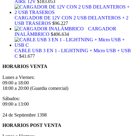
AIRE 12V
$
183.053
opciones
se
pueden
CARGADOR DE 12V CON 2 USB DELANTEROS + 2
elegir
USB TRASEROS
$
96.227
en
CARGADOR
la
INALÁMBRICO
$
406.634
página
de
producto
CABLE USB 3 EN 1 - LIGHTNING + Micro USB + USB
C
$
41.677
HORARIOS VENTA
Lunes a Viernes:
09:00 a 18:00
18:00 a 20:00 (Guardia comercial)
Sábados:
09:00 a 13:00
24 de Septiembre 1398
HORARIOS POST VENTA