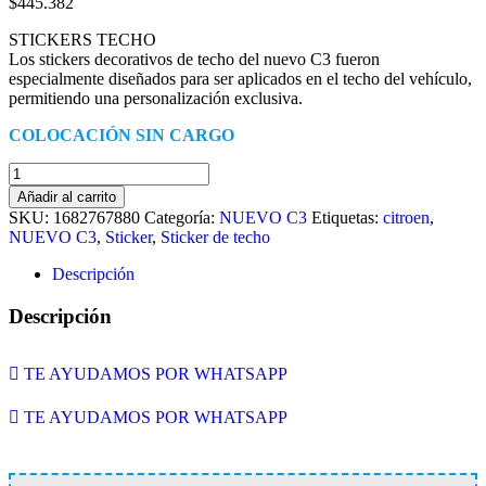
$
445.382
STICKERS TECHO
Los stickers decorativos de techo del nuevo C3 fueron
especialmente diseñados para ser aplicados en el techo del vehículo,
permitiendo una personalización exclusiva.
COLOCACIÓN SIN CARGO
STICKER
TECHO
Añadir al carrito
LINE
SKU:
1682767880
Categoría:
NUEVO C3
Etiquetas:
citroen
,
B
NUEVO C3
,
Sticker
,
Sticker de techo
cantidad
Descripción
Descripción
TE AYUDAMOS POR WHATSAPP
TE AYUDAMOS POR WHATSAPP