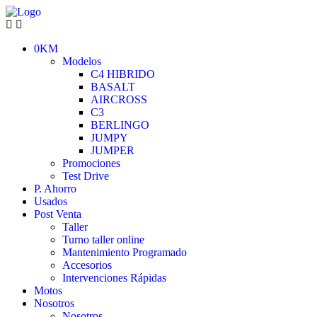
0KM
Modelos
C4 HIBRIDO
BASALT
AIRCROSS
C3
BERLINGO
JUMPY
JUMPER
Promociones
Test Drive
P. Ahorro
Usados
Post Venta
Taller
Turno taller online
Mantenimiento Programado
Accesorios
Intervenciones Rápidas
Motos
Nosotros
Nosotros