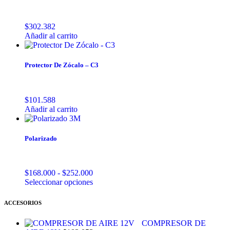
$
302.382
Añadir al carrito
Protector De Zócalo – C3
$
101.588
Añadir al carrito
Polarizado
Rango
$
168.000
-
$
252.000
de
Este
Seleccionar opciones
precios:
producto
desde
tiene
ACCESORIOS
$168.000
múltiples
hasta
variantes.
COMPRESOR DE
$252.000
Las