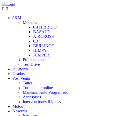
0KM
Modelos
C4 HIBRIDO
BASALT
AIRCROSS
C3
BERLINGO
JUMPY
JUMPER
Promociones
Test Drive
P. Ahorro
Usados
Post Venta
Taller
Turno taller online
Mantenimiento Programado
Accesorios
Intervenciones Rápidas
Motos
Nosotros
Nosotros