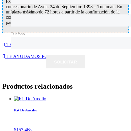
Este artículo se entrega e instala gratuitamente en nuestro
concesionario de Avda. 24 de Septiembre 1398 – Tucumán. En
Correo electrónico
un plazo máximo de 72 horas a partír de la confirmación de la
compra por nuestra parte nos pondremos en contacto contigo
para coordinar la entrega del mismo.
Teléfono
TE AYUDAMOS POR WHATSAPP
TE AYUDAMOS POR WHATSAPP
SOLICITAR
Productos relacionados
Kit De Auxilio
$
153.468