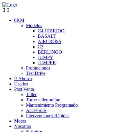
0KM
Modelos
C4 HIBRIDO
BASALT
AIRCROSS
C3
BERLINGO
JUMPY
JUMPER
Promociones
Test Drive
P. Ahorro
Usados
Post Venta
Taller
Turno taller online
Mantenimiento Programado
Accesorios
Intervenciones Rápidas
Motos
Nosotros
Nosotros