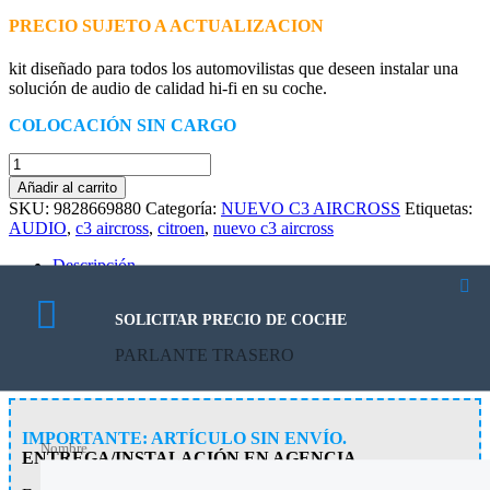
PRECIO SUJETO A ACTUALIZACION
kit diseñado para todos los automovilistas que deseen instalar una
solución de audio de calidad hi-fi en su coche.
COLOCACIÓN SIN CARGO
PARLANTE
TRASERO
Añadir al carrito
cantidad
SKU:
9828669880
Categoría:
NUEVO C3 AIRCROSS
Etiquetas:
AUDIO
,
c3 aircross
,
citroen
,
nuevo c3 aircross
Descripción
Descripción
SOLICITAR PRECIO DE COCHE
kit diseñado para todos los automovilistas que deseen instalar una
PARLANTE TRASERO
solución de audio de calidad hi-fi en su coche.
IMPORTANTE: ARTÍCULO SIN ENVÍO.
Nombre
ENTREGA/INSTALACIÓN EN AGENCIA