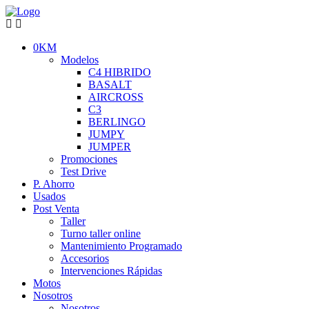
0KM
Modelos
C4 HIBRIDO
BASALT
AIRCROSS
C3
BERLINGO
JUMPY
JUMPER
Promociones
Test Drive
P. Ahorro
Usados
Post Venta
Taller
Turno taller online
Mantenimiento Programado
Accesorios
Intervenciones Rápidas
Motos
Nosotros
Nosotros