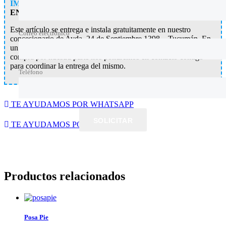
IMPORTANTE: ARTÍCULO SIN ENVÍO.
ENTREGA/INSTALACIÓN EN AGENCIA
Este artículo se entrega e instala gratuitamente en nuestro
Correo electrónico
concesionario de Avda. 24 de Septiembre 1398 – Tucumán. En
un plazo máximo de 72 horas a partír de la confirmación de la
compra por nuestra parte nos pondremos en contacto contigo
para coordinar la entrega del mismo.
Teléfono
TE AYUDAMOS POR WHATSAPP
SOLICITAR
TE AYUDAMOS POR WHATSAPP
Productos relacionados
Posa Pie