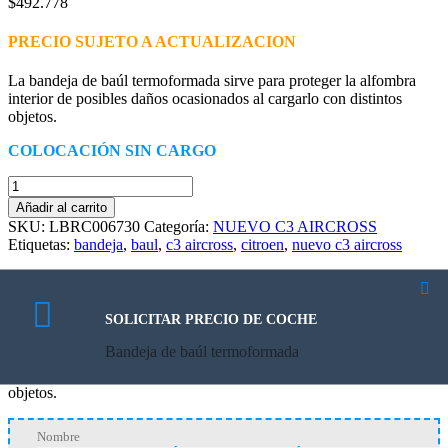
$
492.778
PRECIO SUJETO A ACTUALIZACION
La bandeja de baúl termoformada sirve para proteger la alfombra
interior de posibles daños ocasionados al cargarlo con distintos
objetos.
COLOCACIÓN SIN CARGO
Bandeja
de
Añadir al carrito
baúl
SKU:
LBRC006730
Categoría:
NUEVO C3 AIRCROSS
termoformada
Etiquetas:
bandeja
,
baul
,
c3 aircross
,
citroen
,
nuevo c3 aircross
cantidad
Descripción
Descripción
SOLICITAR PRECIO DE COCHE
Bandeja de baúl termoformada
La bandeja de baúl termoformada sirve para proteger la alfombra
interior de posibles daños ocasionados al cargarlo con distintos
objetos.
Nombre