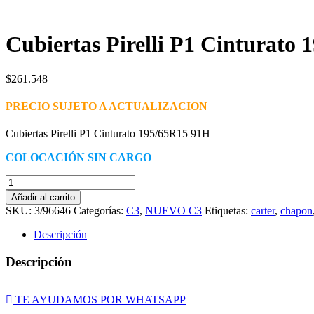
Cubiertas Pirelli P1 Cinturato
$
261.548
PRECIO SUJETO A ACTUALIZACION
Cubiertas Pirelli P1 Cinturato 195/65R15 91H
COLOCACIÓN SIN CARGO
Cubiertas
Pirelli
Añadir al carrito
P1
SKU:
3/96646
Categorías:
C3
,
NUEVO C3
Etiquetas:
carter
,
chapon
Cinturato
195/65R15
Descripción
91H
cantidad
Descripción
TE AYUDAMOS POR WHATSAPP