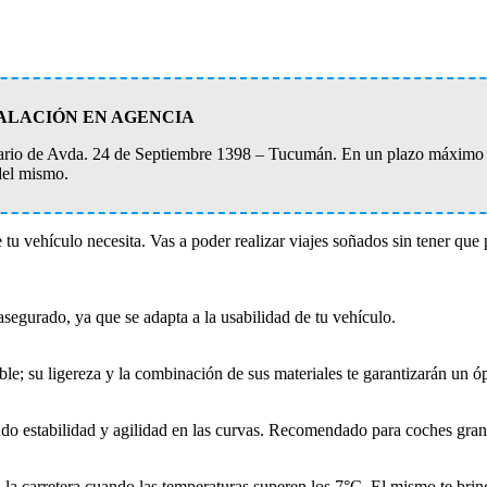
ALACIÓN EN AGENCIA
ionario de Avda. 24 de Septiembre 1398 – Tucumán. En un plazo máximo d
del mismo.
 tu vehículo necesita. Vas a poder realizar viajes soñados sin tener que 
segurado, ya que se adapta a la usabilidad de tu vehículo.
ble; su ligereza y la combinación de sus materiales te garantizarán un ó
ndo estabilidad y agilidad en las curvas. Recomendado para coches gran
 la carretera cuando las temperaturas superen los 7°C. El mismo te bri