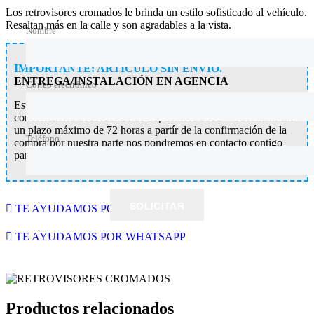
Los retrovisores cromados le brinda un estilo sofisticado al vehículo.
Resaltan más en la calle y son agradables a la vista.
Nombre
IMPORTANTE: ARTÍCULO SIN ENVÍO.
ENTREGA/INSTALACIÓN EN AGENCIA
Correo electrónico
Este artículo se entrega e instala gratuitamente en nuestro
concesionario de Avda. 24 de Septiembre 1398 – Tucumán. En
un plazo máximo de 72 horas a partír de la confirmación de la
Teléfono
compra por nuestra parte nos pondremos en contacto contigo
para coordinar la entrega del mismo.
SOLICITAR
TE AYUDAMOS POR WHATSAPP
TE AYUDAMOS POR WHATSAPP
Productos relacionados