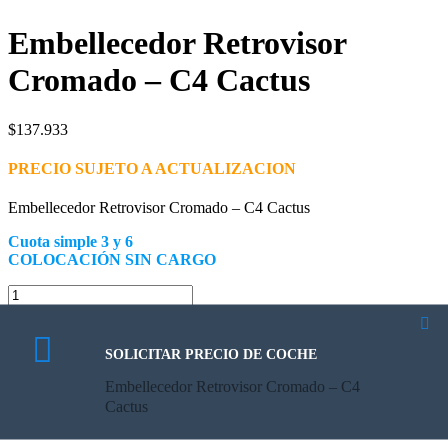
Embellecedor Retrovisor
Cromado – C4 Cactus
$
137.933
PRECIO SUJETO A ACTUALIZACION
Embellecedor Retrovisor Cromado – C4 Cactus
Cuota simple 3 y 6
COLOCACIÓN SIN CARGO
Embellecedor
Retrovisor
Añadir al carrito
Cromado
SKU:
2/1608313880
Categoría:
C4 CACTUS
Etiquetas:
citroen
,
-
embellecedor retrovisor cromado
,
PSA
SOLICITAR PRECIO DE COCHE
C4
Cactus
Embellecedor Retrovisor Cromado – C4
Descripción
cantidad
Cactus
Descripción