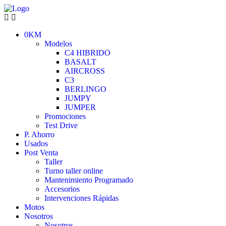
0KM
Modelos
C4 HIBRIDO
BASALT
AIRCROSS
C3
BERLINGO
JUMPY
JUMPER
Promociones
Test Drive
P. Ahorro
Usados
Post Venta
Taller
Turno taller online
Mantenimiento Programado
Accesorios
Intervenciones Rápidas
Motos
Nosotros
Nosotros