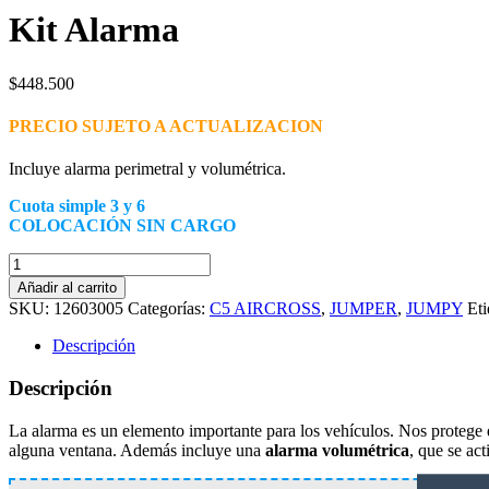
Kit Alarma
$
448.500
PRECIO SUJETO A ACTUALIZACION
Incluye alarma perimetral y volumétrica.
Cuota simple 3 y 6
COLOCACIÓN SIN CARGO
Kit
Alarma
Añadir al carrito
cantidad
SKU:
12603005
Categorías:
C5 AIRCROSS
,
JUMPER
,
JUMPY
Eti
Descripción
Descripción
La alarma es un elemento importante para los vehículos. Nos protege 
alguna ventana. Además incluye una
alarma volumétrica
, que se ac