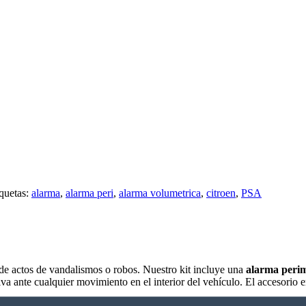
quetas:
alarma
,
alarma peri
,
alarma volumetrica
,
citroen
,
PSA
de actos de vandalismos o robos. Nuestro kit incluye una
alarma perim
tiva ante cualquier movimiento en el interior del vehículo. El accesorio e