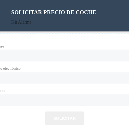
ALACIÓN EN AGENCIA
SOLICITAR PRECIO DE COCHE
ionario de Avda. 24 de Septiembre 1398 – Tucumán. En un plazo máximo d
Kit Alarma
del mismo.
re
o electrónico
fono
SOLICITAR