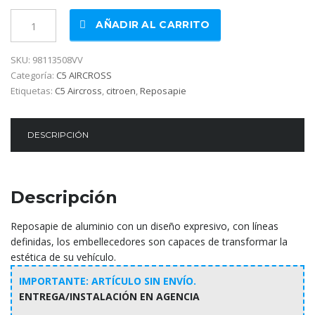
Reposapie
AÑADIR AL CARRITO
de
aluminio
SKU:
98113508VV
cantidad
Categoría:
C5 AIRCROSS
Etiquetas:
C5 Aircross
,
citroen
,
Reposapie
DESCRIPCIÓN
Descripción
Reposapie de aluminio con un diseño expresivo, con líneas
definidas, los embellecedores son capaces de transformar la
estética de su vehículo.
IMPORTANTE: ARTÍCULO SIN ENVÍO.
ENTREGA/INSTALACIÓN EN AGENCIA