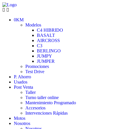
0KM
Modelos
C4 HIBRIDO
BASALT
AIRCROSS
C3
BERLINGO
JUMPY
JUMPER
Promociones
Test Drive
P. Ahorro
Usados
Post Venta
Taller
Turno taller online
Mantenimiento Programado
Accesorios
Intervenciones Rápidas
Motos
Nosotros
Nosotros