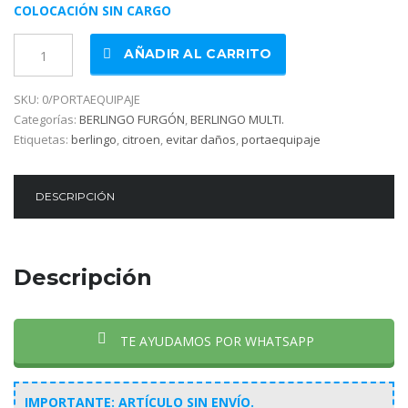
COLOCACIÓN SIN CARGO
Portaequipajes
AÑADIR AL CARRITO
-
Berlingo
SKU:
0/PORTAEQUIPAJE
cantidad
Categorías:
BERLINGO FURGÓN
,
BERLINGO MULTI.
Etiquetas:
berlingo
,
citroen
,
evitar daños
,
portaequipaje
DESCRIPCIÓN
Descripción
TE AYUDAMOS POR WHATSAPP
IMPORTANTE: ARTÍCULO SIN ENVÍO.