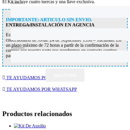
El Kit incluye cuatro tuercas y una llave exclusiva.
Nombre
IMPORTANTE: ARTÍCULO SIN ENVÍO.
ENTREGA/INSTALACIÓN EN AGENCIA
Correo electrónico
Este artículo se entrega e instala gratuitamente en nuestro
concesionario de Avda. 24 de Septiembre 1398 – Tucumán. En
un plazo máximo de 72 horas a partír de la confirmación de la
Teléfono
compra por nuestra parte nos pondremos en contacto contigo
para coordinar la entrega del mismo.
SOLICITAR
TE AYUDAMOS POR WHATSAPP
TE AYUDAMOS POR WHATSAPP
Productos relacionados