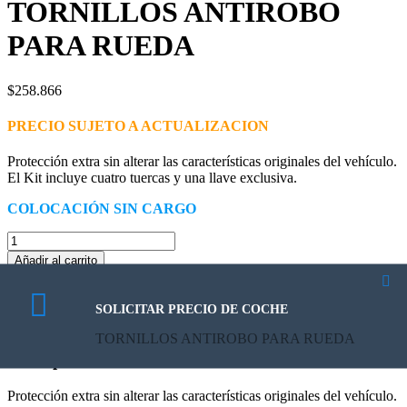
TORNILLOS ANTIROBO
PARA RUEDA
$
258.866
PRECIO SUJETO A ACTUALIZACION
Protección extra sin alterar las características originales del vehículo.
El Kit incluye cuatro tuercas y una llave exclusiva.
COLOCACIÓN SIN CARGO
TORNILLOS
ANTIROBO
Añadir al carrito
PARA
SKU:
LBRW005951
Categorías:
BASALT
,
NUEVO C3
RUEDA
AIRCROSS
Etiquetas:
accesorio
,
basalt
,
citroen
,
seguridad
cantidad
SOLICITAR PRECIO DE COCHE
Descripción
TORNILLOS ANTIROBO PARA RUEDA
Descripción
Protección extra sin alterar las características originales del vehículo.