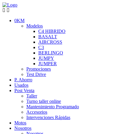
0KM
Modelos
C4 HIBRIDO
BASALT
AIRCROSS
C3
BERLINGO
JUMPY
JUMPER
Promociones
Test Drive
P. Ahorro
Usados
Post Venta
Taller
Turno taller online
Mantenimiento Programado
Accesorios
Intervenciones Rápidas
Motos
Nosotros
Nosotros