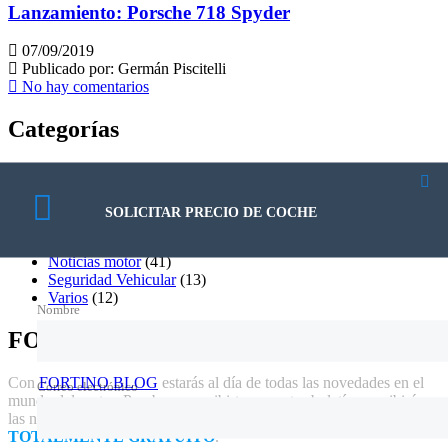
Lanzamiento: Porsche 718 Spyder
07/09/2019
Publicado por:
Germán Piscitelli
No hay comentarios
Categorías
Citroën
(84)
Cuidado del vehiculo
(13)
Deporte motor
(11)
SOLICITAR PRECIO DE COCHE
Mercado automotor
(33)
Mundo Fortino
(45)
Noticias motor
(41)
Seguridad Vehicular
(13)
Varios
(12)
Nombre
FORTINO BLOG
Con
FORTINO BLOG
estarás al día de todas las novedades en el
Correo electrónico
mundo del motor. Prueba a suscribirte a nuestro boletín y recibirás
las noticias en tu casilla de correo, es y será siempre
TOTALMENTE GRATUITO
.