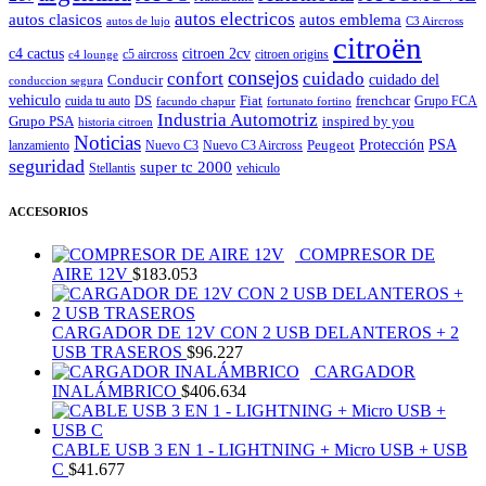
autos electricos
autos clasicos
autos emblema
autos de lujo
C3 Aircross
citroën
c4 cactus
citroen 2cv
c5 aircross
citroen origins
c4 lounge
consejos
cuidado
confort
Conducir
cuidado del
conduccion segura
vehiculo
Fiat
frenchcar
cuida tu auto
DS
Grupo FCA
facundo chapur
fortunato fortino
Industria Automotriz
Grupo PSA
inspired by you
historia citroen
Noticias
Peugeot
Protección
PSA
lanzamiento
Nuevo C3
Nuevo C3 Aircross
seguridad
super tc 2000
Stellantis
vehiculo
ACCESORIOS
COMPRESOR DE
AIRE 12V
$
183.053
CARGADOR DE 12V CON 2 USB DELANTEROS + 2
USB TRASEROS
$
96.227
CARGADOR
INALÁMBRICO
$
406.634
CABLE USB 3 EN 1 - LIGHTNING + Micro USB + USB
C
$
41.677