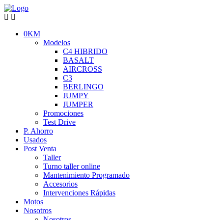
0KM
Modelos
C4 HIBRIDO
BASALT
AIRCROSS
C3
BERLINGO
JUMPY
JUMPER
Promociones
Test Drive
P. Ahorro
Usados
Post Venta
Taller
Turno taller online
Mantenimiento Programado
Accesorios
Intervenciones Rápidas
Motos
Nosotros
Nosotros