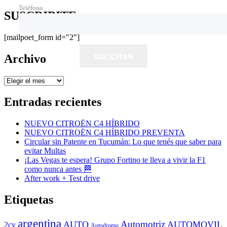
Teléfono
SUSCRIBITE
[mailpoet_form id="2"]
Archivo
SOLICITAR
Archivo
Entradas recientes
NUEVO CITROËN C4 HÍBRIDO
NUEVO CITROËN C4 HÍBRIDO PREVENTA
Circular sin Patente en Tucumán: Lo que tenés que saber para
evitar Multas
¡Las Vegas te espera! Grupo Fortino te lleva a vivir la F1
como nunca antes 🏁
After work + Test drive
Etiquetas
argentina
Automotriz
AUTO
AUTOMOVIL
2cv
Autodromo