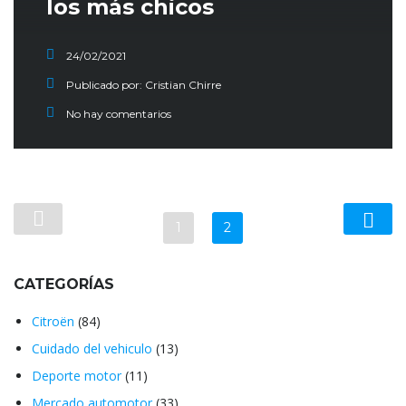
los más chicos
24/02/2021
Publicado por:
Cristian Chirre
No hay comentarios
1
2
CATEGORÍAS
Citroën
(84)
Cuidado del vehiculo
(13)
Deporte motor
(11)
Mercado automotor
(33)