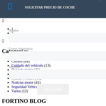
27/07/2020
Publicado por:
Cristian Chirre
SOLICITAR PRECIO DE COCHE
No hay comentarios
1
Nombre
2
Correo electrónico
Categorías
Citroën
(84)
Cuidado del vehiculo
(13)
Teléfono
Deporte motor
(11)
Mercado automotor
(33)
Mundo Fortino
(45)
Noticias motor
(41)
Seguridad Vehicular
(13)
SOLICITAR
Varios
(12)
FORTINO BLOG