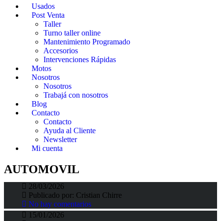
Usados
Post Venta
Taller
Turno taller online
Mantenimiento Programado
Accesorios
Intervenciones Rápidas
Motos
Nosotros
Nosotros
Trabajá con nosotros
Blog
Contacto
Contacto
Ayuda al Cliente
Newsletter
Mi cuenta
NUEVO CITROËN C4 HÍBRIDO
AUTOMOVIL
NUEVO CITROËN C4 HÍBRIDO
28/03/2026
PREVENTA
Fortunato Fortino
>
Fortino Blog
>
AUTOMOVIL
Publicado por:
Cristian Chirre
No hay comentarios
15/01/2026
NUEVO CITROËN BASALT