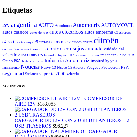
Etiquetas
argentina
Automotriz
AUTO
AUTOMOVIL
2cv
Autodromo
autos electricos
autos clasicos
autos emblema
autos de lujo
C3 Aircross
citroën
c4 cactus
citroen 2cv
c5 aircross
citroen origins
c4 lounge
consejos
cuidado
confort
Conducir
cuidado del
conduccion segura
vehiculo
Fiat
frenchcar
cuida tu auto
DS
Grupo FCA
facundo chapur
fortunato fortino
Industria Automotriz
Grupo PSA
inspired by you
historia citroen
Noticias
Peugeot
Protección
PSA
lanzamiento
Nuevo C3
Nuevo C3 Aircross
seguridad
super tc 2000
Stellantis
vehiculo
ACCESORIOS
COMPRESOR DE
AIRE 12V
$
183.053
CARGADOR DE 12V CON 2 USB DELANTEROS + 2
USB TRASEROS
$
96.227
CARGADOR
INALÁMBRICO
$
406.634