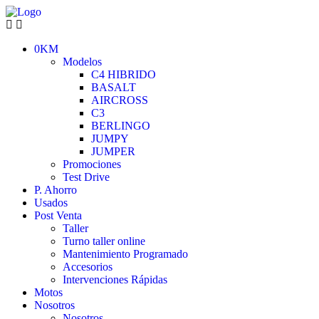
0KM
Modelos
C4 HIBRIDO
BASALT
AIRCROSS
C3
BERLINGO
JUMPY
JUMPER
Promociones
Test Drive
P. Ahorro
Usados
Post Venta
Taller
Turno taller online
Mantenimiento Programado
Accesorios
Intervenciones Rápidas
Motos
Nosotros
Nosotros