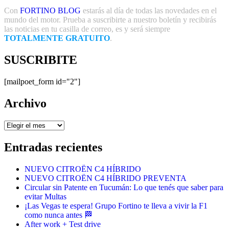
Con
FORTINO BLOG
estarás al día de todas las novedades en el
mundo del motor. Prueba a suscribirte a nuestro boletín y recibirás
las noticias en tu casilla de correo, es y será siempre
TOTALMENTE GRATUITO
.
SUSCRIBITE
[mailpoet_form id="2"]
Archivo
Archivo
Entradas recientes
NUEVO CITROËN C4 HÍBRIDO
NUEVO CITROËN C4 HÍBRIDO PREVENTA
Circular sin Patente en Tucumán: Lo que tenés que saber para
evitar Multas
¡Las Vegas te espera! Grupo Fortino te lleva a vivir la F1
como nunca antes 🏁
After work + Test drive