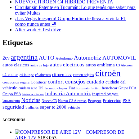
NUEVO CITROËN C4 HÍBRIDO PREVENTA
Circular sin Patente en Tucumán: Lo que tenés que saber para
evitar Multas
¡Las Vegas te espera! Grupo Fortino te lleva a vivir la F1
como nunca antes 🏁
After work + Test drive
Etiquetas
argentina
Automotriz
AUTO
AUTOMOVIL
2cv
Autodromo
autos electricos
autos clasicos
autos emblema
autos de lujo
C3 Aircross
citroën
c4 cactus
citroen 2cv
c5 aircross
citroen origins
c4 lounge
consejos
cuidado
confort
Conducir
cuidado del
conduccion segura
vehiculo
Fiat
frenchcar
cuida tu auto
DS
Grupo FCA
facundo chapur
fortunato fortino
Industria Automotriz
Grupo PSA
inspired by you
historia citroen
Noticias
Peugeot
Protección
PSA
lanzamiento
Nuevo C3
Nuevo C3 Aircross
seguridad
super tc 2000
Stellantis
vehiculo
ACCESORIOS
COMPRESOR DE
AIRE 12V
$
183.053