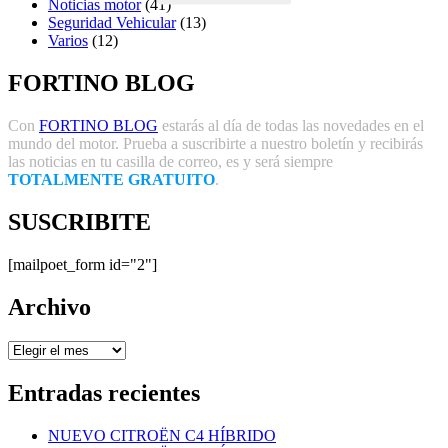
Noticias motor
(41)
Seguridad Vehicular
(13)
Varios
(12)
FORTINO BLOG
Con
FORTINO BLOG
estarás al día de todas las novedades en el
mundo del motor. Prueba a suscribirte a nuestro boletín y recibirás
las noticias en tu casilla de correo, es y será siempre
TOTALMENTE GRATUITO
.
SUSCRIBITE
[mailpoet_form id="2"]
Archivo
Archivo
Entradas recientes
NUEVO CITROËN C4 HÍBRIDO