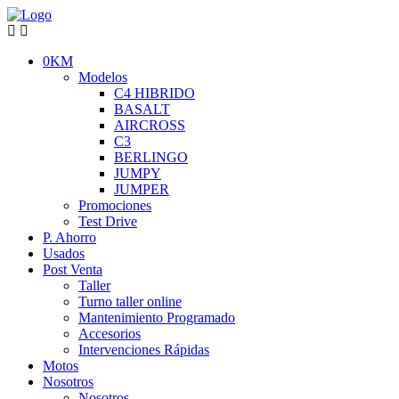
0KM
Modelos
C4 HIBRIDO
BASALT
AIRCROSS
C3
BERLINGO
JUMPY
JUMPER
Promociones
Test Drive
P. Ahorro
Usados
Post Venta
Taller
Turno taller online
Mantenimiento Programado
Accesorios
Intervenciones Rápidas
Motos
Nosotros
Nosotros