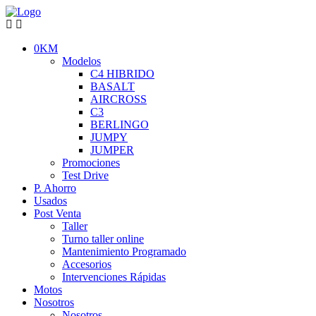
0KM
Modelos
C4 HIBRIDO
BASALT
AIRCROSS
C3
BERLINGO
JUMPY
JUMPER
Promociones
Test Drive
P. Ahorro
Usados
Post Venta
Taller
Turno taller online
Mantenimiento Programado
Accesorios
Intervenciones Rápidas
Motos
Nosotros
Nosotros