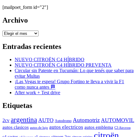
[mailpoet_form id="2"]
Archivo
Archivo
Entradas recientes
NUEVO CITROËN C4 HÍBRIDO
NUEVO CITROËN C4 HÍBRIDO PREVENTA
Circular sin Patente en Tucumán: Lo que tenés que saber para
evitar Multas
¡Las Vegas te espera! Grupo Fortino te lleva a vivir la F1
como nunca antes 🏁
After work + Test drive
Etiquetas
argentina
Automotriz
AUTO
AUTOMOVIL
2cv
Autodromo
autos electricos
autos clasicos
autos emblema
autos de lujo
C3 Aircross
citroën
c4 cactus
citroen 2cv