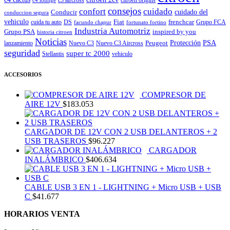
c5 aircross
citroen origins
c4 lounge
consejos
cuidado
confort
Conducir
cuidado del
conduccion segura
vehiculo
Fiat
frenchcar
cuida tu auto
DS
Grupo FCA
facundo chapur
fortunato fortino
Industria Automotriz
Grupo PSA
inspired by you
historia citroen
Noticias
Peugeot
Protección
PSA
lanzamiento
Nuevo C3
Nuevo C3 Aircross
seguridad
super tc 2000
Stellantis
vehiculo
ACCESORIOS
COMPRESOR DE
AIRE 12V
$
183.053
CARGADOR DE 12V CON 2 USB DELANTEROS + 2
USB TRASEROS
$
96.227
CARGADOR
INALÁMBRICO
$
406.634
CABLE USB 3 EN 1 - LIGHTNING + Micro USB + USB
C
$
41.677
HORARIOS VENTA