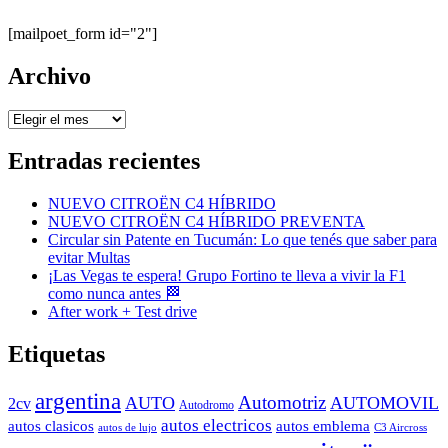
[mailpoet_form id="2"]
Archivo
Archivo
Entradas recientes
NUEVO CITROËN C4 HÍBRIDO
NUEVO CITROËN C4 HÍBRIDO PREVENTA
Circular sin Patente en Tucumán: Lo que tenés que saber para
evitar Multas
¡Las Vegas te espera! Grupo Fortino te lleva a vivir la F1
como nunca antes 🏁
After work + Test drive
Etiquetas
argentina
Automotriz
AUTO
AUTOMOVIL
2cv
Autodromo
autos electricos
autos clasicos
autos emblema
autos de lujo
C3 Aircross