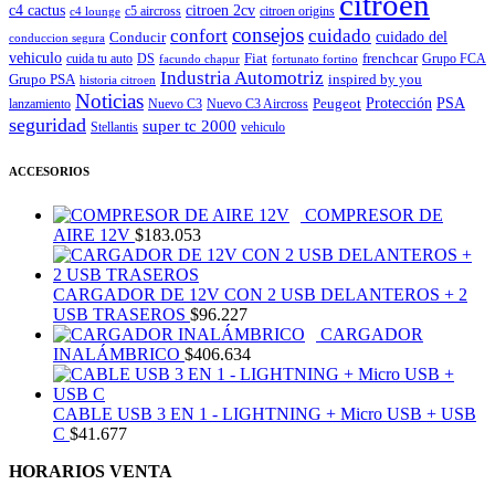
citroën
c4 cactus
citroen 2cv
c5 aircross
citroen origins
c4 lounge
consejos
cuidado
confort
Conducir
cuidado del
conduccion segura
vehiculo
Fiat
frenchcar
cuida tu auto
DS
Grupo FCA
facundo chapur
fortunato fortino
Industria Automotriz
Grupo PSA
inspired by you
historia citroen
Noticias
Peugeot
Protección
PSA
lanzamiento
Nuevo C3
Nuevo C3 Aircross
seguridad
super tc 2000
Stellantis
vehiculo
ACCESORIOS
COMPRESOR DE
AIRE 12V
$
183.053
CARGADOR DE 12V CON 2 USB DELANTEROS + 2
USB TRASEROS
$
96.227
CARGADOR
INALÁMBRICO
$
406.634
CABLE USB 3 EN 1 - LIGHTNING + Micro USB + USB
C
$
41.677
HORARIOS VENTA