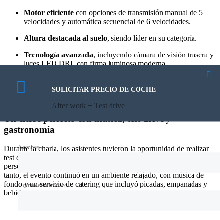
Motor eficiente
con opciones de transmisión manual de 5
velocidades y automática secuencial de 6 velocidades.
Altura destacada al suelo
, siendo líder en su categoría.
Tecnología avanzada
, incluyendo cámara de visión trasera y
luces LED DRL con firma luminosa moderna.
Diseño práctico
, con un baúl amplio y asiento trasero
rebatible que optimiza el espacio.
SOLICITAR PRECIO DE COCHE
After work + Test drive
Un cierre perfecto con música, test drive y
gastronomía
Nombre
Durante la charla, los asistentes tuvieron la oportunidad de realizar
test drives de las unidades disponibles, experimentando en primera
persona la calidad y las prestaciones de ambos modelos. Mientras
tanto, el evento continuó en un ambiente relajado, con música de
fondo y un servicio de catering que incluyó picadas, empanadas y
Correo electrónico
bebidas.