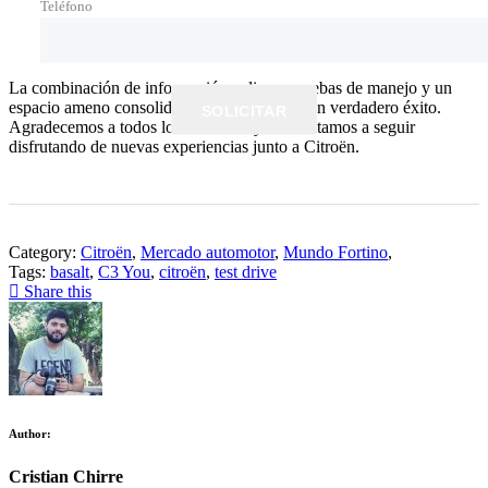
Teléfono
La combinación de información valiosa, pruebas de manejo y un
espacio ameno consolidó este evento como un verdadero éxito.
SOLICITAR
Agradecemos a todos los asistentes y los invitamos a seguir
disfrutando de nuevas experiencias junto a Citroën.
Category:
Citroën
,
Mercado automotor
,
Mundo Fortino
,
Tags:
basalt
,
C3 You
,
citroën
,
test drive
Share this
Author:
Cristian Chirre