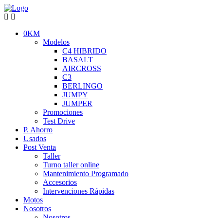
0KM
Modelos
C4 HIBRIDO
BASALT
AIRCROSS
C3
BERLINGO
JUMPY
JUMPER
Promociones
Test Drive
P. Ahorro
Usados
Post Venta
Taller
Turno taller online
Mantenimiento Programado
Accesorios
Intervenciones Rápidas
Motos
Nosotros
Nosotros