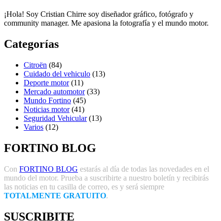
¡Hola! Soy Cristian Chirre soy diseñador gráfico, fotógrafo y
community manager. Me apasiona la fotografía y el mundo motor.
Categorías
Citroën
(84)
Cuidado del vehiculo
(13)
Deporte motor
(11)
Mercado automotor
(33)
Mundo Fortino
(45)
Noticias motor
(41)
Seguridad Vehicular
(13)
Varios
(12)
FORTINO BLOG
Con
FORTINO BLOG
estarás al día de todas las novedades en el
mundo del motor. Prueba a suscribirte a nuestro boletín y recibirás
las noticias en tu casilla de correo, es y será siempre
TOTALMENTE GRATUITO
.
SUSCRIBITE