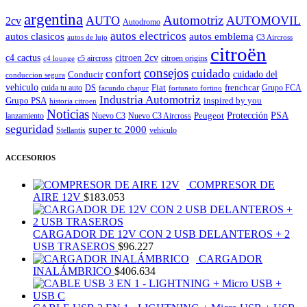
argentina
Automotriz
AUTO
AUTOMOVIL
2cv
Autodromo
autos electricos
autos clasicos
autos emblema
autos de lujo
C3 Aircross
citroën
c4 cactus
citroen 2cv
c5 aircross
citroen origins
c4 lounge
consejos
cuidado
confort
Conducir
cuidado del
conduccion segura
vehiculo
Fiat
frenchcar
cuida tu auto
DS
Grupo FCA
facundo chapur
fortunato fortino
Industria Automotriz
Grupo PSA
inspired by you
historia citroen
Noticias
Peugeot
Protección
PSA
lanzamiento
Nuevo C3
Nuevo C3 Aircross
seguridad
super tc 2000
Stellantis
vehiculo
ACCESORIOS
COMPRESOR DE
AIRE 12V
$
183.053
CARGADOR DE 12V CON 2 USB DELANTEROS + 2
USB TRASEROS
$
96.227
CARGADOR
INALÁMBRICO
$
406.634