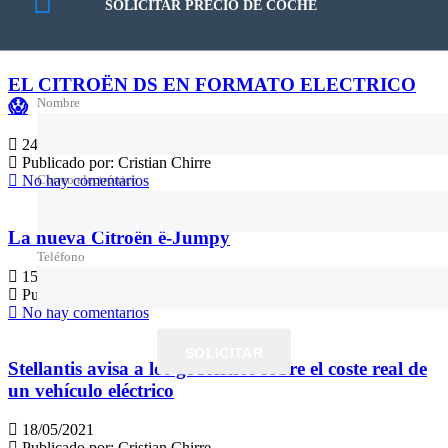
SOLICITAR PRECIO DE COCHE
Publicado por:
Cristian Chirre
No hay comentarios
EL CITROËN DS EN FORMATO ELECTRICO
Nombre
😱
24/08/2021
Publicado por:
Cristian Chirre
Correo electrónico
No hay comentarios
La nueva Citroën ë-Jumpy
Teléfono
15/06/2021
Publicado por:
Cristian Chirre
No hay comentarios
SOLICITAR
Stellantis avisa a los gobiernos sobre el coste real de
un vehículo eléctrico
18/05/2021
Publicado por:
Cristian Chirre