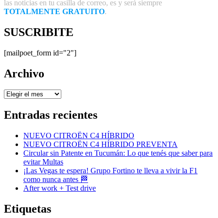
las noticias en tu casilla de correo, es y será siempre
TOTALMENTE GRATUITO
.
SUSCRIBITE
[mailpoet_form id="2"]
Archivo
Archivo
Entradas recientes
NUEVO CITROËN C4 HÍBRIDO
NUEVO CITROËN C4 HÍBRIDO PREVENTA
Circular sin Patente en Tucumán: Lo que tenés que saber para
evitar Multas
¡Las Vegas te espera! Grupo Fortino te lleva a vivir la F1
como nunca antes 🏁
After work + Test drive
Etiquetas