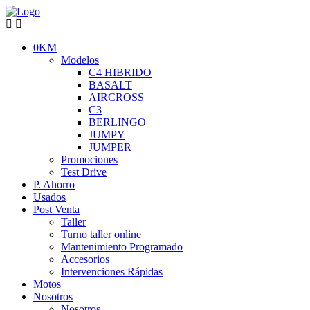
0KM
Modelos
C4 HIBRIDO
BASALT
AIRCROSS
C3
BERLINGO
JUMPY
JUMPER
Promociones
Test Drive
P. Ahorro
Usados
Post Venta
Taller
Turno taller online
Mantenimiento Programado
Accesorios
Intervenciones Rápidas
Motos
Nosotros
Nosotros