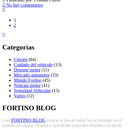
No hay comentarios
1
2
Categorías
Citroën
(84)
Cuidado del vehiculo
(13)
Deporte motor
(11)
Mercado automotor
(33)
Mundo Fortino
(45)
Noticias motor
(41)
Seguridad Vehicular
(13)
Varios
(12)
FORTINO BLOG
Con
FORTINO BLOG
estarás al día de todas las novedades en el
mundo del motor. Prueba a suscribirte a nuestro boletín y recibirás