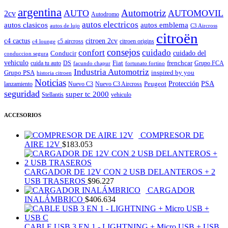
argentina
Automotriz
AUTO
AUTOMOVIL
2cv
Autodromo
autos electricos
autos clasicos
autos emblema
autos de lujo
C3 Aircross
citroën
c4 cactus
citroen 2cv
c5 aircross
citroen origins
c4 lounge
consejos
cuidado
confort
Conducir
cuidado del
conduccion segura
vehiculo
Fiat
frenchcar
cuida tu auto
DS
Grupo FCA
facundo chapur
fortunato fortino
Industria Automotriz
Grupo PSA
inspired by you
historia citroen
Noticias
Peugeot
Protección
PSA
lanzamiento
Nuevo C3
Nuevo C3 Aircross
seguridad
super tc 2000
Stellantis
vehiculo
ACCESORIOS
COMPRESOR DE
AIRE 12V
$
183.053
CARGADOR DE 12V CON 2 USB DELANTEROS + 2
USB TRASEROS
$
96.227
CARGADOR
INALÁMBRICO
$
406.634
CABLE USB 3 EN 1 - LIGHTNING + Micro USB + USB