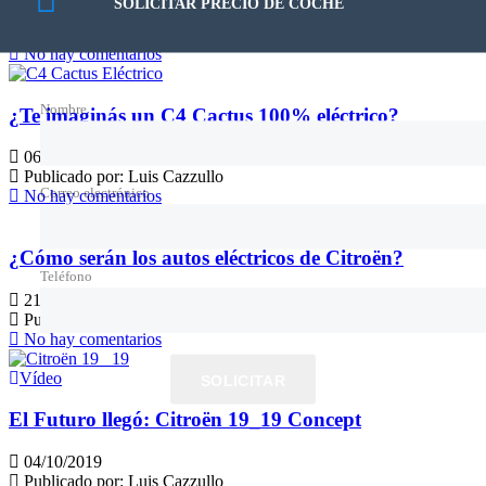
SOLICITAR PRECIO DE COCHE
07/03/2020
Publicado por:
Cristian Chirre
No hay comentarios
Nombre
¿Te imaginás un C4 Cactus 100% eléctrico?
06/12/2019
Publicado por:
Luis Cazzullo
Correo electrónico
No hay comentarios
¿Cómo serán los autos eléctricos de Citroën?
Teléfono
21/10/2019
Publicado por:
Luis Cazzullo
No hay comentarios
Vídeo
SOLICITAR
El Futuro llegó: Citroën 19_19 Concept
04/10/2019
Publicado por:
Luis Cazzullo