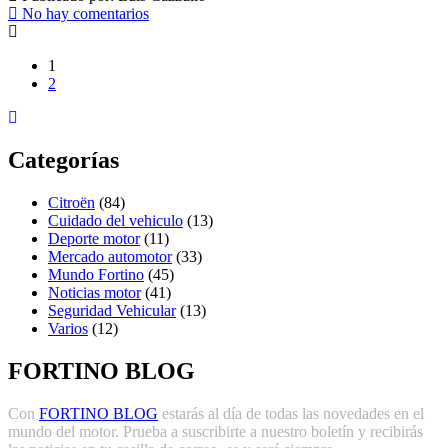
No hay comentarios
1
2
Categorías
Citroën
(84)
Cuidado del vehiculo
(13)
Deporte motor
(11)
Mercado automotor
(33)
Mundo Fortino
(45)
Noticias motor
(41)
Seguridad Vehicular
(13)
Varios
(12)
FORTINO BLOG
Con
FORTINO BLOG
estarás al día de todas las novedades en el
mundo del motor. Prueba a suscribirte a nuestro boletín y recibirás