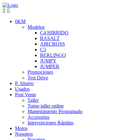
0KM
Modelos
C4 HIBRIDO
BASALT
AIRCROSS
C3
BERLINGO
JUMPY
JUMPER
Promociones
Test Drive
P. Ahorro
Usados
Post Venta
Taller
Turno taller online
Mantenimiento Programado
Accesorios
Intervenciones Rápidas
Motos
Nosotros
Nosotros