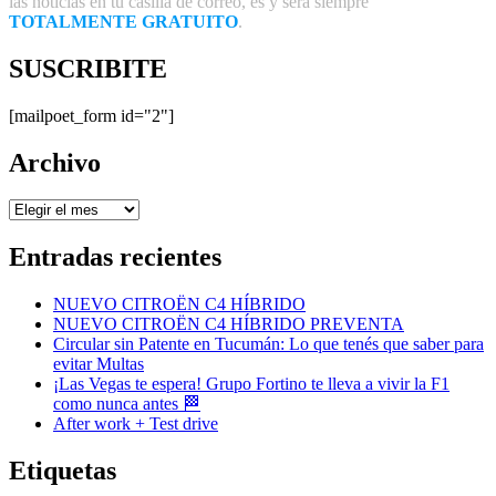
las noticias en tu casilla de correo, es y será siempre
TOTALMENTE GRATUITO
.
SUSCRIBITE
[mailpoet_form id="2"]
Archivo
Archivo
Entradas recientes
NUEVO CITROËN C4 HÍBRIDO
NUEVO CITROËN C4 HÍBRIDO PREVENTA
Circular sin Patente en Tucumán: Lo que tenés que saber para
evitar Multas
¡Las Vegas te espera! Grupo Fortino te lleva a vivir la F1
como nunca antes 🏁
After work + Test drive
Etiquetas