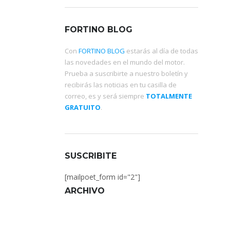
FORTINO BLOG
Con
FORTINO BLOG
estarás al día de todas
las novedades en el mundo del motor.
Prueba a suscribirte a nuestro boletín y
recibirás las noticias en tu casilla de
correo, es y será siempre
TOTALMENTE
GRATUITO
.
SUSCRIBITE
[mailpoet_form id="2"]
ARCHIVO
Archivo