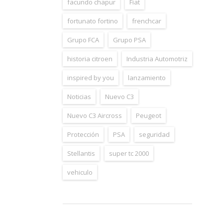
facundo chapur
Fiat
fortunato fortino
frenchcar
Grupo FCA
Grupo PSA
historia citroen
Industria Automotriz
inspired by you
lanzamiento
Noticias
Nuevo C3
Nuevo C3 Aircross
Peugeot
Protección
PSA
seguridad
Stellantis
super tc 2000
vehiculo