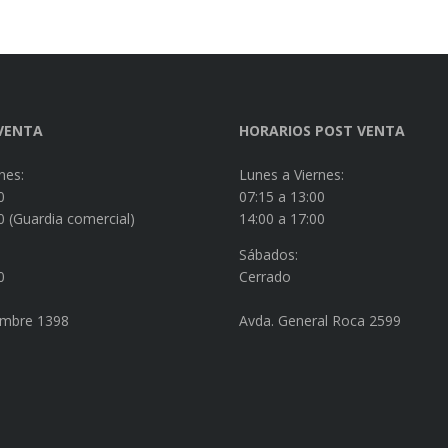
VENTA
HORARIOS POST VENTA
nes:
Lunes a Viernes:
0
07:15 a 13:00
0 (Guardia comercial)
14:00 a 17:00
Sábados:
0
Cerrado
embre 1398
Avda. General Roca 2599