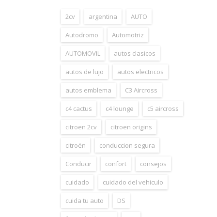
2cv
argentina
AUTO
Autodromo
Automotriz
AUTOMOVIL
autos clasicos
autos de lujo
autos electricos
autos emblema
C3 Aircross
c4 cactus
c4 lounge
c5 aircross
citroen 2cv
citroen origins
citroën
conduccion segura
Conducir
confort
consejos
cuidado
cuidado del vehiculo
cuida tu auto
DS