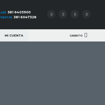
381 6403900
LLER
381 6047328
PUESTOS
MI CUENTA
CARRITO